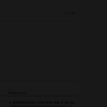
370
Polecane
SUNRISE 2026 ✓ The Other Side of the Sun
- Najlepsza Festiwalowa Muzyka Klubowa - DJ