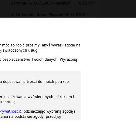
Sarnowa - 26.07.2003 - seciki.pl
02:26:31
DJ Krecik - Seven Pleszew 16.11.2013 -
www.seciki.pl
01:24:15
y móc to robić prosimy, abyś wyraził zgodę na
j świadczonych usług.
 o bezpieczeństwo Twoich danych. Wyrażoną
lu dopasowania treści do moich potrzeb.
rsonalizowania wyświetlanych mi reklam i
akceptuję.
prywatności
), odznaczając wybraną zgodę i
ania na podstawie zgody, przed jej
osować stronę do twoich potrzeb. Każdy może zaakceptować pliki cookies albo ma
cje.