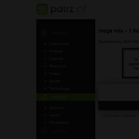
mega mix - 1 ho
ARTYKUŁY
Opublikowany 2024-09-
Ciekawostki
Finanse
Internet
Medycyna
Prawo
Sprzęt
Technologia
MUZYKA
śmieszne
humor
« Poprzedni materiał
Poczekalnia
ZDJĘCIA