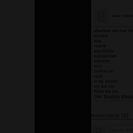
Vista
autor:
xfeeefeee one hour m
stardew
blue
reverie
psychedelic
kaleidoscope
memento
born
control me
razor
in my dreamz
me and you
follow the vibe
Tagi:
#muzyka
#muza
Komentarze (0)