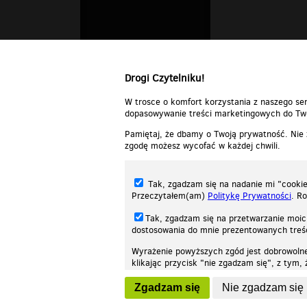
Drogi Czytelniku!
W trosce o komfort korzystania z naszego ser
dopasowywanie treści marketingowych do Two
Pamiętaj, że dbamy o Twoją prywatność. Nie
zgodę możesz wycofać w każdej chwili.
Tak, zgadzam się na nadanie mi "cookie"
Przeczytałem(am)
Politykę Prywatności
. R
Tak, zgadzam się na przetwarzanie moic
dostosowania do mnie prezentowanych tre
Wyrażenie powyższych zgód jest dobrowoln
klikając przycisk "nie zgadzam się", z tym
Nasza strona internetowa używa plików cookies (tzw. ciasteczka) w celach stat
wycofaniem.
moż
Zgadzam się
Nie zgadzam się