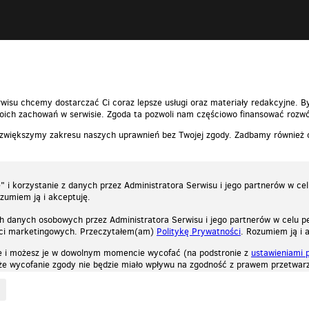
wisu chcemy dostarczać Ci coraz lepsze usługi oraz materiały redakcyjne. B
ich zachowań w serwisie. Zgoda ta pozwoli nam częściowo finansować rozwó
 zwiększymy zakresu naszych uprawnień bez Twojej zgody. Zadbamy również
 i korzystanie z danych przez Administratora Serwisu i jego partnerów w ce
ozumiem ją i akceptuję.
h danych osobowych przez Administratora Serwisu i jego partnerów w celu pe
ści marketingowych. Przeczytałem(am)
Politykę Prywatności
. Rozumiem ją i 
e i możesz je w dowolnym momencie wycofać (na podstronie z
ustawieniami 
, że wycofanie zgody nie będzie miało wpływu na zgodność z prawem przetwarz
ystycznych, reklamowych oraz funkcjonalnych. Dzięki nim możemy indywidualnie dost
liwość wyłączenia ich w przeglądarce, dzięki czemu nie będą zbierane żadne informa
Zapoznaj się z naszą polityką prywatności
Ok, rozumiem