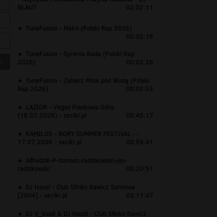
BŁAUT
02:02:11
TuneFusion - Mako (Polski Rap 2026)
00:02:16
TuneFusion - Syrenia Rada (Polski Rap
2026)
00:02:26
TuneFusion - Zabierz Mnie pod Wodę (Polski
Rap 2026)
00:02:53
LAZIOR - Vegas Piaskowa Góra
(18.07.2026) - seciki.pl
00:45:17
KAMILOS - BORY SUMMER FESTIVAL - -
17.07.2026 - seciki.pl
00:59:41
Alfredzik-P-tomasz-radzikowski-jan-
radzikowski
00:20:51
DJ Hazel - Club Sfinks Rawicz Sarnowa
[2004] - seciki.pl
03:11:47
DJ V_Valdi & DJ Hazel - Club Sfinks Rawicz