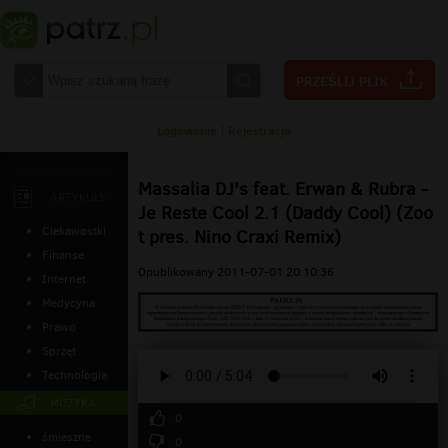
Logowanie
|
Rejestracja
Massalia DJ's feat. Erwan & Rubra -
ARTYKUŁY
Je Reste Cool 2.1 (Daddy Cool) (Zoo
Ciekawostki
t pres. Nino Craxi Remix)
Finanse
Opublikowany 2011-07-01 20:10:36
Internet
Medycyna
Prawo
Sprzęt
Technologia
MUZYKA
0
śmieszne
0