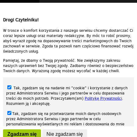
Drogi Czytelniku!
W trosce o komfort korzystania z naszego serwisu chcemy dostarczać Ci
coraz lepsze usługi oraz materiały redakcyjne. By móc to robić prosimy,
abyś wyraził zgodę na dopasowywanie treści marketingowych do Twoich
zachowań w serwisie. Zgoda ta pozwoli nam częściowo finansować rozwój
świadczonych usług.
Pamiętaj, że dbamy o Twoją prywatność. Nie zwiększymy zakresu
naszych uprawnień bez Twojej zgody. Zadbamy również o bezpieczeństwo
Twoich danych. Wyrażoną zgodę możesz wycofać w każdej chwili.
Tak, zgadzam się na nadanie mi "cookie" i korzystanie z danych
przez Administratora Serwisu i jego partnerów w celu dopasowania
treści do moich potrzeb. Przeczytałem(am)
Politykę Prywatności
.
Rozumiem ją i akceptuję.
Nasza strona internetowa używa plików cookies (tzw. ciasteczka) w celach
Tak, zgadzam się na przetwarzanie moich danych osobowych
statystycznych, reklamowych oraz funkcjonalnych. Dzięki nim możemy
przez Administratora Serwisu i jego partnerów w celu
indywidualnie dostosować stronę do twoich potrzeb. Każdy może zaakceptować
personalizowania wyświetlanych mi reklam i dostosowania do mnie
pliki cookies albo ma możliwość wyłączenia ich w przeglądarce, dzięki czemu nie
prezentowanych treści marketingowych. Przeczytałem(am)
Politykę
będą zbierane żadne informacje.
Zgadzam się
Nie zgadzam się
Prywatności
. Rozumiem ją i akceptuję.