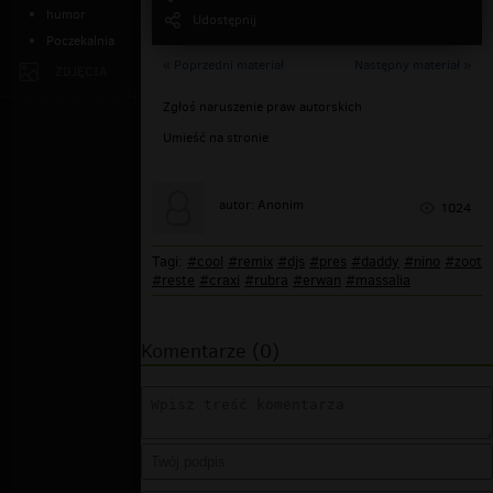
humor
Udostępnij
Poczekalnia
« Poprzedni materiał
Następny materiał »
ZDJĘCIA
Zgłoś naruszenie praw autorskich
Umieść na stronie
autor: Anonim
1024
Tagi:
#cool
#remix
#djs
#pres
#daddy
#nino
#zoot
#reste
#craxi
#rubra
#erwan
#massalia
Komentarze (0)