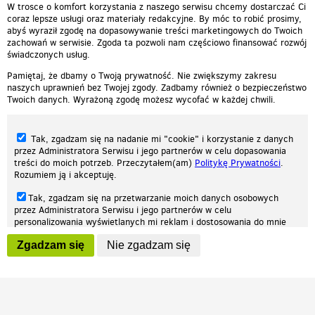
W trosce o komfort korzystania z naszego serwisu chcemy dostarczać Ci
coraz lepsze usługi oraz materiały redakcyjne. By móc to robić prosimy,
abyś wyraził zgodę na dopasowywanie treści marketingowych do Twoich
zachowań w serwisie. Zgoda ta pozwoli nam częściowo finansować rozwój
świadczonych usług.
Pamiętaj, że dbamy o Twoją prywatność. Nie zwiększymy zakresu
naszych uprawnień bez Twojej zgody. Zadbamy również o bezpieczeństwo
Twoich danych. Wyrażoną zgodę możesz wycofać w każdej chwili.
Tak, zgadzam się na nadanie mi "cookie" i korzystanie z danych
przez Administratora Serwisu i jego partnerów w celu dopasowania
treści do moich potrzeb. Przeczytałem(am)
Politykę Prywatności
.
Rozumiem ją i akceptuję.
Nasza strona internetowa używa plików cookies (tzw. ciasteczka) w celach
Tak, zgadzam się na przetwarzanie moich danych osobowych
statystycznych, reklamowych oraz funkcjonalnych. Dzięki nim możemy
przez Administratora Serwisu i jego partnerów w celu
indywidualnie dostosować stronę do twoich potrzeb. Każdy może zaakceptować
personalizowania wyświetlanych mi reklam i dostosowania do mnie
pliki cookies albo ma możliwość wyłączenia ich w przeglądarce, dzięki czemu nie
prezentowanych treści marketingowych. Przeczytałem(am)
Politykę
będą zbierane żadne informacje.
Zgadzam się
Nie zgadzam się
Prywatności
. Rozumiem ją i akceptuję.
Zapoznaj się z naszą polityką prywatności
Ok, rozumiem
Wyrażenie powyższych zgód jest dobrowolne i możesz je w dowolnym
momencie wycofać (na podstronie z
ustawieniami prywatności
),
odznaczając wybraną zgodę i klikając przycisk "nie zgadzam się", z
tym, że wycofanie zgody nie będzie miało wpływu na zgodność z