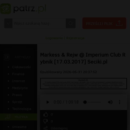
Logowanie
|
Rejestracja
Markess & Rejw @ Imperium Club R
ARTYKUŁY
ybnik [17.03.2017] Seciki.pl
Ciekawostki
Opublikowany 2026-05-31 20:37:52
Finanse
Internet
Medycyna
Prawo
Sprzęt
Technologia
0
MUZYKA
0
śmieszne
Udostępnij