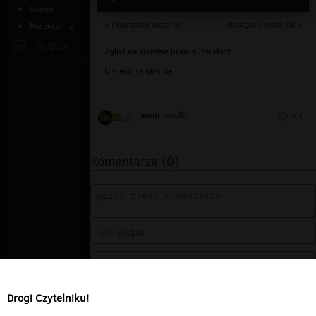
humor
« Poprzedni materiał
Następny materiał »
Poczekalnia
ZDJĘCIA
Zgłoś naruszenie praw autorskich
Umieść na stronie
seciki
autor:
83
Komentarze (0)
Drogi Czytelniku!