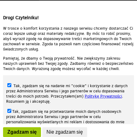
Drogi Czytelniku!
W trosce o komfort korzystania z naszego serwisu chcemy dostarczać Ci
coraz lepsze usługi oraz materiały redakcyjne. By móc to robić prosimy,
abyś wyraził zgodę na dopasowywanie treści marketingowych do Twoich
zachowań w serwisie. Zgoda ta pozwoli nam częściowo finansować rozwój
świadczonych usług.
Pamiętaj, że dbamy o Twoją prywatność. Nie zwiększymy zakresu
naszych uprawnień bez Twojej zgody. Zadbamy również o bezpieczeństwo
Twoich danych. Wyrażoną zgodę możesz wycofać w każdej chwili.
Tak, zgadzam się na nadanie mi "cookie" i korzystanie z danych
przez Administratora Serwisu i jego partnerów w celu dopasowania
treści do moich potrzeb. Przeczytałem(am)
Politykę Prywatności
.
Rozumiem ją i akceptuję.
Nasza strona internetowa używa plików cookies (tzw. ciasteczka) w celach
Tak, zgadzam się na przetwarzanie moich danych osobowych
statystycznych, reklamowych oraz funkcjonalnych. Dzięki nim możemy
przez Administratora Serwisu i jego partnerów w celu
indywidualnie dostosować stronę do twoich potrzeb. Każdy może zaakceptować
personalizowania wyświetlanych mi reklam i dostosowania do mnie
pliki cookies albo ma możliwość wyłączenia ich w przeglądarce, dzięki czemu nie
prezentowanych treści marketingowych. Przeczytałem(am)
Politykę
będą zbierane żadne informacje.
Zgadzam się
Nie zgadzam się
Prywatności
. Rozumiem ją i akceptuję.