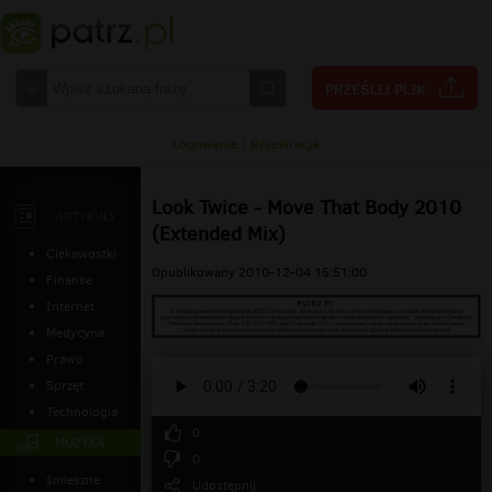
Logowanie
|
Rejestracja
Look Twice - Move That Body 2010
ARTYKUŁY
(Extended Mix)
Ciekawostki
Opublikowany 2010-12-04 15:51:00
Finanse
Internet
Medycyna
Prawo
Sprzęt
Technologia
0
MUZYKA
0
śmieszne
Udostępnij