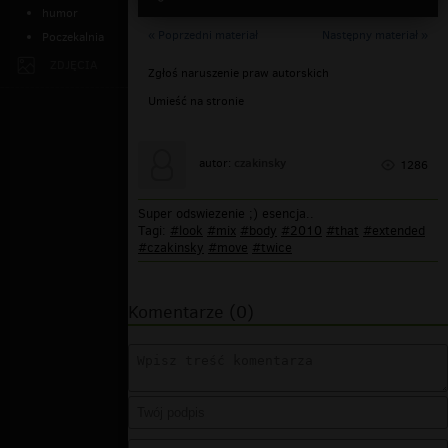
humor
« Poprzedni materiał
Następny materiał »
Poczekalnia
ZDJĘCIA
Zgłoś naruszenie praw autorskich
Umieść na stronie
czakinsky
autor:
1286
Super odswiezenie ;) esencja..
Tagi:
#look
#mix
#body
#2010
#that
#extended
#czakinsky
#move
#twice
Komentarze (0)