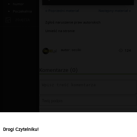
humor
« Poprzedni materiał
Następny materiał »
Poczekalnia
ZDJĘCIA
Zgłoś naruszenie praw autorskich
Umieść na stronie
seciki
autor:
124
Komentarze (0)
Drogi Czytelniku!