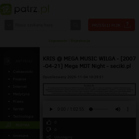
Logowanie
|
Rejestracja
KRIS @ MEGA MUSIC WILGA - [2007
ARTYKUŁY
-04-21] Mega MDT Night - seciki.pl
Ciekawostki
Opublikowany 2025-11-04 10:29:51
Finanse
Internet
Medycyna
Prawo
Sprzęt
Technologia
0
MUZYKA
0
śmieszne
Udostępnij