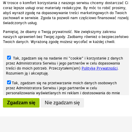
W trosce o komfort korzystania z naszego serwisu chcemy dostarczać Ci
coraz lepsze usługi oraz materiały redakcyjne. By móc to robić prosimy,
abyś wyraził zgodę na dopasowywanie treści marketingowych do Twoich
zachowań w serwisie. Zgoda ta pozwoli nam częściowo finansować rozwój
świadczonych usług.
Pamiętaj, że dbamy o Twoją prywatność. Nie zwiększymy zakresu
naszych uprawnień bez Twojej zgody. Zadbamy również o bezpieczeństwo
Twoich danych. Wyrażoną zgodę możesz wycofać w każdej chwili.
Tak, zgadzam się na nadanie mi "cookie" i korzystanie z danych
przez Administratora Serwisu i jego partnerów w celu dopasowania
treści do moich potrzeb. Przeczytałem(am)
Politykę Prywatności
.
Rozumiem ją i akceptuję.
Nasza strona internetowa używa plików cookies (tzw. ciasteczka) w celach
Tak, zgadzam się na przetwarzanie moich danych osobowych
statystycznych, reklamowych oraz funkcjonalnych. Dzięki nim możemy
przez Administratora Serwisu i jego partnerów w celu
indywidualnie dostosować stronę do twoich potrzeb. Każdy może zaakceptować
personalizowania wyświetlanych mi reklam i dostosowania do mnie
pliki cookies albo ma możliwość wyłączenia ich w przeglądarce, dzięki czemu nie
prezentowanych treści marketingowych. Przeczytałem(am)
Politykę
będą zbierane żadne informacje.
Zgadzam się
Nie zgadzam się
Prywatności
. Rozumiem ją i akceptuję.
Zapoznaj się z naszą polityką prywatności
Ok, rozumiem
Wyrażenie powyższych zgód jest dobrowolne i możesz je w dowolnym
momencie wycofać (na podstronie z
ustawieniami prywatności
),
odznaczając wybraną zgodę i klikając przycisk "nie zgadzam się", z
tym, że wycofanie zgody nie będzie miało wpływu na zgodność z