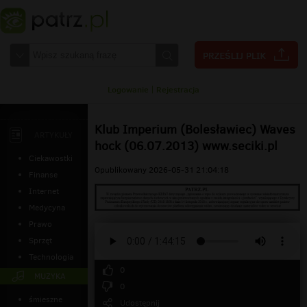
Logowanie
|
Rejestracja
Klub Imperium (Bolesławiec) Waves
ARTYKUŁY
hock (06.07.2013) www.seciki.pl
Ciekawostki
Opublikowany 2026-05-31 21:04:18
Finanse
Internet
Medycyna
Prawo
Sprzęt
Technologia
0
MUZYKA
0
śmieszne
Udostępnij