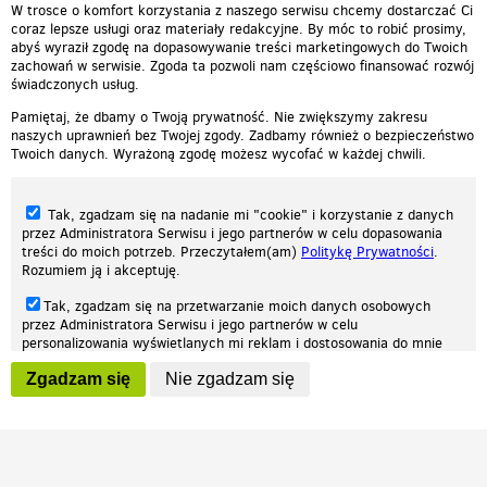
W trosce o komfort korzystania z naszego serwisu chcemy dostarczać Ci
coraz lepsze usługi oraz materiały redakcyjne. By móc to robić prosimy,
abyś wyraził zgodę na dopasowywanie treści marketingowych do Twoich
zachowań w serwisie. Zgoda ta pozwoli nam częściowo finansować rozwój
świadczonych usług.
Pamiętaj, że dbamy o Twoją prywatność. Nie zwiększymy zakresu
naszych uprawnień bez Twojej zgody. Zadbamy również o bezpieczeństwo
Twoich danych. Wyrażoną zgodę możesz wycofać w każdej chwili.
Tak, zgadzam się na nadanie mi "cookie" i korzystanie z danych
przez Administratora Serwisu i jego partnerów w celu dopasowania
treści do moich potrzeb. Przeczytałem(am)
Politykę Prywatności
.
Rozumiem ją i akceptuję.
Nasza strona internetowa używa plików cookies (tzw. ciasteczka) w celach
Tak, zgadzam się na przetwarzanie moich danych osobowych
statystycznych, reklamowych oraz funkcjonalnych. Dzięki nim możemy
przez Administratora Serwisu i jego partnerów w celu
indywidualnie dostosować stronę do twoich potrzeb. Każdy może zaakceptować
personalizowania wyświetlanych mi reklam i dostosowania do mnie
pliki cookies albo ma możliwość wyłączenia ich w przeglądarce, dzięki czemu nie
prezentowanych treści marketingowych. Przeczytałem(am)
Politykę
będą zbierane żadne informacje.
Zgadzam się
Nie zgadzam się
Prywatności
. Rozumiem ją i akceptuję.
Zapoznaj się z naszą polityką prywatności
Ok, rozumiem
Wyrażenie powyższych zgód jest dobrowolne i możesz je w dowolnym
momencie wycofać (na podstronie z
ustawieniami prywatności
),
odznaczając wybraną zgodę i klikając przycisk "nie zgadzam się", z
tym, że wycofanie zgody nie będzie miało wpływu na zgodność z