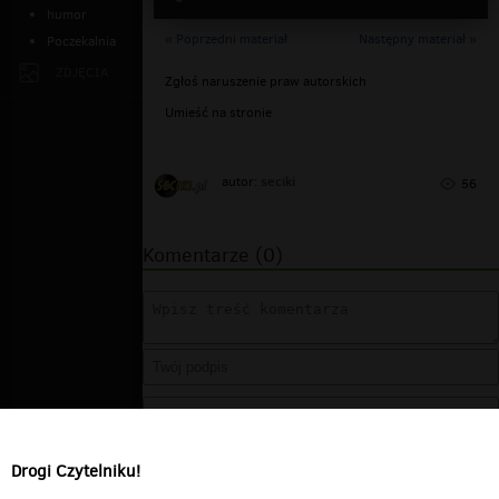
humor
« Poprzedni materiał
Następny materiał »
Poczekalnia
ZDJĘCIA
Zgłoś naruszenie praw autorskich
Umieść na stronie
seciki
autor:
56
Komentarze (0)
Drogi Czytelniku!