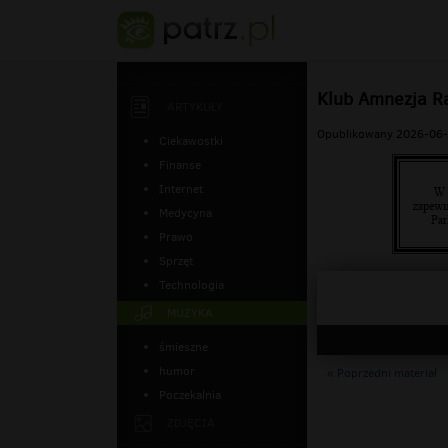
Klub Amnezja Ra
ARTYKUŁY
Opublikowany 2026-06-
Ciekawostki
Finanse
Internet
Medycyna
Prawo
Sprzęt
Technologia
MUZYKA
śmieszne
humor
« Poprzedni materiał
Poczekalnia
ZDJĘCIA