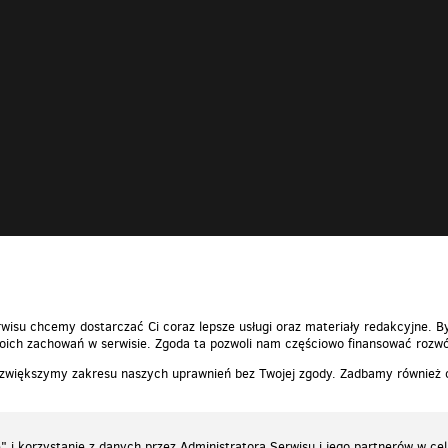
wisu chcemy dostarczać Ci coraz lepsze usługi oraz materiały redakcyjne. B
ich zachowań w serwisie. Zgoda ta pozwoli nam częściowo finansować rozwó
 zwiększymy zakresu naszych uprawnień bez Twojej zgody. Zadbamy również
 i korzystanie z danych przez Administratora Serwisu i jego partnerów w ce