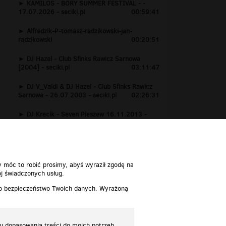
KAMILOS - BORY SUMMER FESTIVAL - -
17.07.2026 - seciki.pl
00:59:41
Alfredzik-P-tomasz-radzikowski-jan-
radzikowski
00:20:51
DJ Hazel - Club Sfinks Rawicz Sarnowa
[2004] - seciki.pl
03:11:47
DJ V_Valdi & DJ Hazel - Club Sfinks Rawicz
Sarnowa - 26.07.2003 - seciki.pl
02:26:31
DJ Krecik - Seven Pleszew 16.11.2013 -
www.seciki.pl
01:24:15
y móc to robić prosimy, abyś wyraził zgodę na
j świadczonych usług.
 o bezpieczeństwo Twoich danych. Wyrażoną
lu dopasowania treści do moich potrzeb.