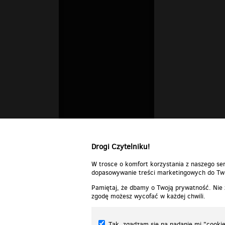
Drogi Czytelniku!
W trosce o komfort korzystania z naszego ser
dopasowywanie treści marketingowych do Two
Pamiętaj, że dbamy o Twoją prywatność. Nie
zgodę możesz wycofać w każdej chwili.
Tak, zgadzam się na nadanie mi "cookie"