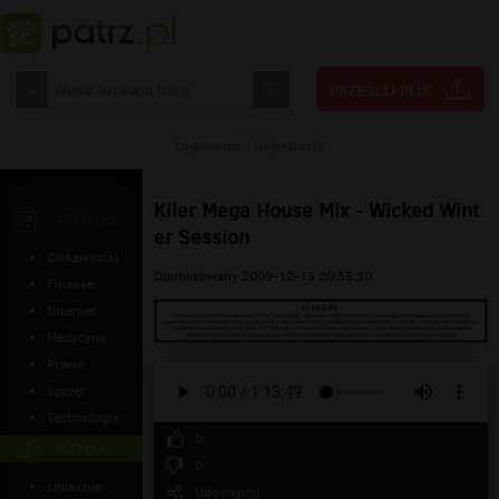
Logowanie
|
Rejestracja
Kiler Mega House Mix - Wicked Wint
ARTYKUŁY
er Session
Ciekawostki
Opublikowany 2009-12-15 20:55:30
Finanse
Internet
Medycyna
Prawo
Sprzęt
Technologia
0
MUZYKA
0
śmieszne
Udostępnij