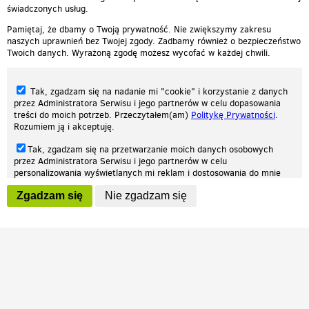
świadczonych usług.
Pamiętaj, że dbamy o Twoją prywatność. Nie zwiększymy zakresu
naszych uprawnień bez Twojej zgody. Zadbamy również o bezpieczeństwo
Twoich danych. Wyrażoną zgodę możesz wycofać w każdej chwili.
Tak, zgadzam się na nadanie mi "cookie" i korzystanie z danych
przez Administratora Serwisu i jego partnerów w celu dopasowania
treści do moich potrzeb. Przeczytałem(am)
Politykę Prywatności
.
Rozumiem ją i akceptuję.
Nasza strona internetowa używa plików cookies (tzw. ciasteczka) w celach
Tak, zgadzam się na przetwarzanie moich danych osobowych
statystycznych, reklamowych oraz funkcjonalnych. Dzięki nim możemy
przez Administratora Serwisu i jego partnerów w celu
indywidualnie dostosować stronę do twoich potrzeb. Każdy może zaakceptować
personalizowania wyświetlanych mi reklam i dostosowania do mnie
pliki cookies albo ma możliwość wyłączenia ich w przeglądarce, dzięki czemu nie
prezentowanych treści marketingowych. Przeczytałem(am)
Politykę
będą zbierane żadne informacje.
Zgadzam się
Nie zgadzam się
Prywatności
. Rozumiem ją i akceptuję.
Zapoznaj się z naszą polityką prywatności
Ok, rozumiem
Wyrażenie powyższych zgód jest dobrowolne i możesz je w dowolnym
momencie wycofać (na podstronie z
ustawieniami prywatności
),
odznaczając wybraną zgodę i klikając przycisk "nie zgadzam się", z
tym, że wycofanie zgody nie będzie miało wpływu na zgodność z
prawem przetwarzania na podstawie zgody, przed jej wycofaniem.