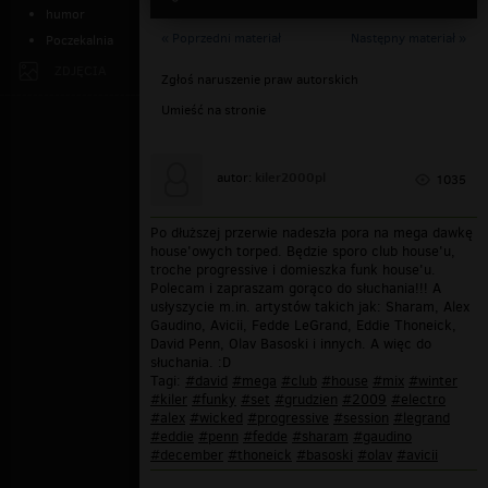
humor
« Poprzedni materiał
Następny materiał »
Poczekalnia
ZDJĘCIA
Zgłoś naruszenie praw autorskich
Umieść na stronie
kiler2000pl
autor:
1035
Po dłuższej przerwie nadeszła pora na mega dawkę
house'owych torped. Będzie sporo club house'u,
troche progressive i domieszka funk house'u.
Polecam i zapraszam gorąco do słuchania!!! A
usłyszycie m.in. artystów takich jak: Sharam, Alex
Gaudino, Avicii, Fedde LeGrand, Eddie Thoneick,
David Penn, Olav Basoski i innych. A więc do
słuchania. :D
Tagi:
#david
#mega
#club
#house
#mix
#winter
#kiler
#funky
#set
#grudzien
#2009
#electro
#alex
#wicked
#progressive
#session
#legrand
#eddie
#penn
#fedde
#sharam
#gaudino
#december
#thoneick
#basoski
#olav
#avicii