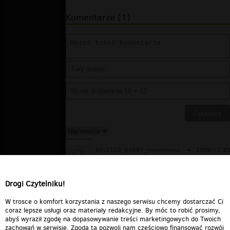
Komentarze (1)
DELETED_42087_metalmania
▪
2009-12-23
05:59:08
Rzuciłem okiem, oceniłem pozytywnie i
poszedłem
Drogi Czytelniku!
Odpowiedz
0
0
Zgłoś treść
W trosce o komfort korzystania z naszego serwisu chcemy dostarczać Ci
coraz lepsze usługi oraz materiały redakcyjne. By móc to robić prosimy,
abyś wyraził zgodę na dopasowywanie treści marketingowych do Twoich
zachowań w serwisie. Zgoda ta pozwoli nam częściowo finansować rozwój