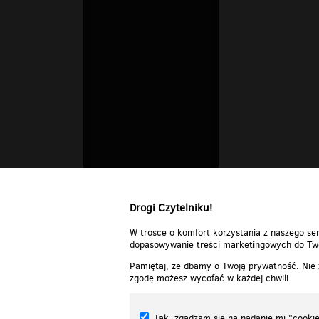
Drogi Czytelniku!
W trosce o komfort korzystania z naszego ser
dopasowywanie treści marketingowych do Two
Pamiętaj, że dbamy o Twoją prywatność. Nie
zgodę możesz wycofać w każdej chwili.
Tak, zgadzam się na nadanie mi "cookie"