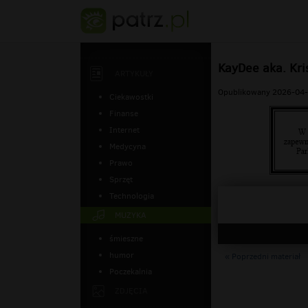
KayDee aka. Kr
ARTYKUŁY
Opublikowany 2026-04-
Ciekawostki
Finanse
Internet
Medycyna
Prawo
Sprzęt
Technologia
MUZYKA
śmieszne
humor
« Poprzedni materiał
Poczekalnia
ZDJĘCIA