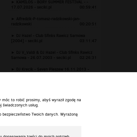
KAMILOS - BORY SUMMER FESTIVAL - -
17.07.2026 - seciki.pl
00:59:41
Alfredzik-P-tomasz-radzikowski-jan-
radzikowski
00:20:51
DJ Hazel - Club Sfinks Rawicz Sarnowa
[2004] - seciki.pl
03:11:47
DJ V_Valdi & DJ Hazel - Club Sfinks Rawicz
Sarnowa - 26.07.2003 - seciki.pl
02:26:31
DJ Krecik - Seven Pleszew 16.11.2013 -
www.seciki.pl
01:24:15
y móc to robić prosimy, abyś wyraził zgodę na
j świadczonych usług.
 o bezpieczeństwo Twoich danych. Wyrażoną
lu dopasowania treści do moich potrzeb.