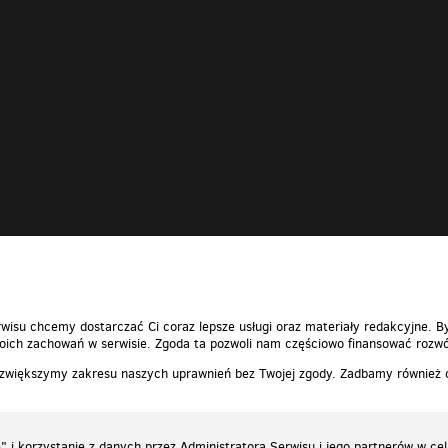
wisu chcemy dostarczać Ci coraz lepsze usługi oraz materiały redakcyjne. B
ich zachowań w serwisie. Zgoda ta pozwoli nam częściowo finansować rozwó
 zwiększymy zakresu naszych uprawnień bez Twojej zgody. Zadbamy również
 i korzystanie z danych przez Administratora Serwisu i jego partnerów w ce