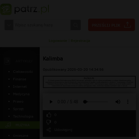
Logowanie
|
Rejestracja
Kalimba
ARTYKUŁY
Opublikowany 2025-03-20 14:34:56
Ciekawostki
Finanse
Internet
Medycyna
Prawo
Sprzęt
0
Technologia
0
MUZYKA
Udostępnij
śmieszne