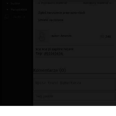
« Poprzedni materiał
Następny materiał »
humor
Poczekalnia
Zgłoś naruszenie praw autorskich
ZDJĘCIA
Umieść na stronie
autor: Anonim
240
xce.xce.pl explore recent
Tagi:
#65565656
Komentarze (0)