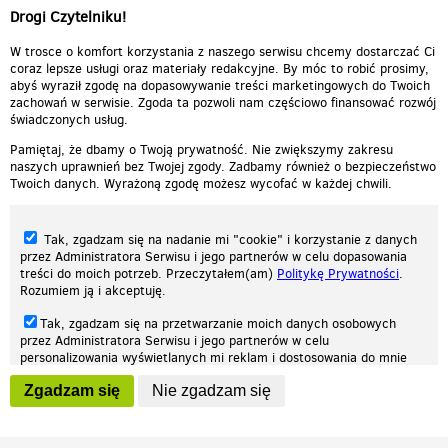
Drogi Czytelniku!
W trosce o komfort korzystania z naszego serwisu chcemy dostarczać Ci
coraz lepsze usługi oraz materiały redakcyjne. By móc to robić prosimy,
abyś wyraził zgodę na dopasowywanie treści marketingowych do Twoich
zachowań w serwisie. Zgoda ta pozwoli nam częściowo finansować rozwój
świadczonych usług.
Pamiętaj, że dbamy o Twoją prywatność. Nie zwiększymy zakresu
naszych uprawnień bez Twojej zgody. Zadbamy również o bezpieczeństwo
Twoich danych. Wyrażoną zgodę możesz wycofać w każdej chwili.
Tak, zgadzam się na nadanie mi "cookie" i korzystanie z danych
przez Administratora Serwisu i jego partnerów w celu dopasowania
treści do moich potrzeb. Przeczytałem(am)
Politykę Prywatności
.
Rozumiem ją i akceptuję.
Nasza strona internetowa używa plików cookies (tzw. ciasteczka) w celach
Tak, zgadzam się na przetwarzanie moich danych osobowych
statystycznych, reklamowych oraz funkcjonalnych. Dzięki nim możemy
przez Administratora Serwisu i jego partnerów w celu
indywidualnie dostosować stronę do twoich potrzeb. Każdy może zaakceptować
personalizowania wyświetlanych mi reklam i dostosowania do mnie
pliki cookies albo ma możliwość wyłączenia ich w przeglądarce, dzięki czemu nie
prezentowanych treści marketingowych. Przeczytałem(am)
Politykę
będą zbierane żadne informacje.
Zgadzam się
Nie zgadzam się
Prywatności
. Rozumiem ją i akceptuję.
Zapoznaj się z naszą polityką prywatności
Ok, rozumiem
Wyrażenie powyższych zgód jest dobrowolne i możesz je w dowolnym
momencie wycofać (na podstronie z
ustawieniami prywatności
),