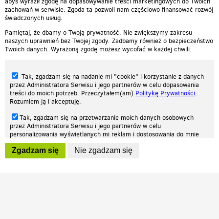
abyś wyraził zgodę na dopasowywanie treści marketingowych do Twoich
zachowań w serwisie. Zgoda ta pozwoli nam częściowo finansować rozwój
świadczonych usług.
Pamiętaj, że dbamy o Twoją prywatność. Nie zwiększymy zakresu
naszych uprawnień bez Twojej zgody. Zadbamy również o bezpieczeństwo
Twoich danych. Wyrażoną zgodę możesz wycofać w każdej chwili.
Tak, zgadzam się na nadanie mi "cookie" i korzystanie z danych
przez Administratora Serwisu i jego partnerów w celu dopasowania
treści do moich potrzeb. Przeczytałem(am)
Politykę Prywatności
.
Rozumiem ją i akceptuję.
Nasza strona internetowa używa plików cookies (tzw. ciasteczka) w celach
Tak, zgadzam się na przetwarzanie moich danych osobowych
statystycznych, reklamowych oraz funkcjonalnych. Dzięki nim możemy
przez Administratora Serwisu i jego partnerów w celu
indywidualnie dostosować stronę do twoich potrzeb. Każdy może zaakceptować
personalizowania wyświetlanych mi reklam i dostosowania do mnie
pliki cookies albo ma możliwość wyłączenia ich w przeglądarce, dzięki czemu nie
prezentowanych treści marketingowych. Przeczytałem(am)
Politykę
będą zbierane żadne informacje.
Zgadzam się
Nie zgadzam się
Prywatności
. Rozumiem ją i akceptuję.
Zapoznaj się z naszą polityką prywatności
Ok, rozumiem
Wyrażenie powyższych zgód jest dobrowolne i możesz je w dowolnym
momencie wycofać (na podstronie z
ustawieniami prywatności
),
odznaczając wybraną zgodę i klikając przycisk "nie zgadzam się", z
tym, że wycofanie zgody nie będzie miało wpływu na zgodność z
prawem przetwarzania na podstawie zgody, przed jej wycofaniem.