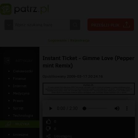
Logowanie
|
Rejestracja
Instant Ticket - Gimme Love (Pepper
ARTYKUŁY
mint Remix)
Ciekawostki
Opublikowany 2009-03-17 20:24:16
Finanse
Internet
Medycyna
Prawo
Sprzęt
Technologia
0
MUZYKA
0
śmieszne
Udostępnij