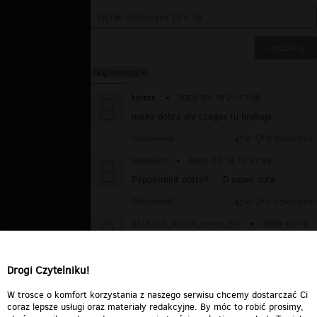
koless
▪
2009-03-18 21:17:38
nutka dobra ale czegos tu brakuje
Odpowiedz
0
0
Zgłoś treść
hubskixd
▪
2009-03-18 12:53:48
Peppermint potrafi... :D super nuta
Odpowiedz
0
0
Zgłoś treść
DELETED_B9359_pyrcio_90
▪
2009-03-18
10:42:58
nie...I Need Your Love od K-BooXa miało
więcej energii...:P tłuścioch to to nie jest :D
Drogi Czytelniku!
Odpowiedz
0
0
Zgłoś treść
W trosce o komfort korzystania z naszego serwisu chcemy dostarczać Ci
coraz lepsze usługi oraz materiały redakcyjne. By móc to robić prosimy,