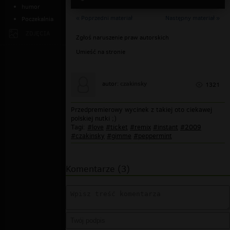
humor
« Poprzedni materiał
Następny materiał »
Poczekalnia
ZDJĘCIA
Zgłoś naruszenie praw autorskich
Umieść na stronie
czakinsky
autor:
1321
Przedpremierowy wycinek z takiej oto ciekawej
polskiej nutki ;)
Tagi:
#love
#ticket
#remix
#instant
#2009
#czakinsky
#gimme
#peppermint
Komentarze (3)