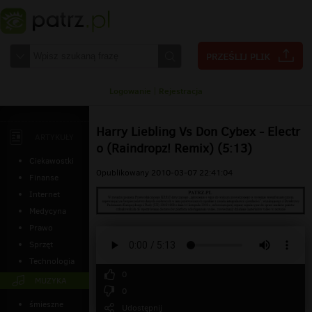
Logowanie
|
Rejestracja
Harry Liebling Vs Don Cybex - Electr
ARTYKUŁY
o (Raindropz! Remix) (5:13)
Ciekawostki
Opublikowany 2010-03-07 22:41:04
Finanse
Internet
Medycyna
Prawo
Sprzęt
Technologia
0
MUZYKA
0
śmieszne
Udostępnij