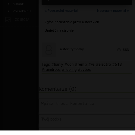
humor
« Poprzedni materiał
Następny materiał »
Poczekalnia
ZDJĘCIA
Zgłoś naruszenie praw autorskich
Umieść na stronie
tymothy
autor:
663
Tagi:
#harry
#don
#remix
#vs
#electro
#513
#raindropz
#liebling
#cybex
Komentarze (0)