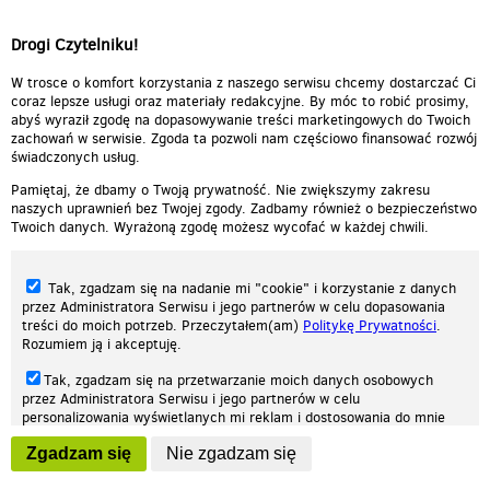
Drogi Czytelniku!
W trosce o komfort korzystania z naszego serwisu chcemy dostarczać Ci
coraz lepsze usługi oraz materiały redakcyjne. By móc to robić prosimy,
abyś wyraził zgodę na dopasowywanie treści marketingowych do Twoich
zachowań w serwisie. Zgoda ta pozwoli nam częściowo finansować rozwój
świadczonych usług.
Pamiętaj, że dbamy o Twoją prywatność. Nie zwiększymy zakresu
naszych uprawnień bez Twojej zgody. Zadbamy również o bezpieczeństwo
Twoich danych. Wyrażoną zgodę możesz wycofać w każdej chwili.
Tak, zgadzam się na nadanie mi "cookie" i korzystanie z danych
przez Administratora Serwisu i jego partnerów w celu dopasowania
treści do moich potrzeb. Przeczytałem(am)
Politykę Prywatności
.
Rozumiem ją i akceptuję.
Nasza strona internetowa używa plików cookies (tzw. ciasteczka) w celach
Tak, zgadzam się na przetwarzanie moich danych osobowych
statystycznych, reklamowych oraz funkcjonalnych. Dzięki nim możemy
przez Administratora Serwisu i jego partnerów w celu
indywidualnie dostosować stronę do twoich potrzeb. Każdy może zaakceptować
personalizowania wyświetlanych mi reklam i dostosowania do mnie
pliki cookies albo ma możliwość wyłączenia ich w przeglądarce, dzięki czemu nie
prezentowanych treści marketingowych. Przeczytałem(am)
Politykę
będą zbierane żadne informacje.
Zgadzam się
Nie zgadzam się
Prywatności
. Rozumiem ją i akceptuję.
Zapoznaj się z naszą polityką prywatności
Ok, rozumiem
Wyrażenie powyższych zgód jest dobrowolne i możesz je w dowolnym