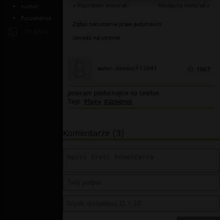
« Poprzedni materiał
Następny materiał »
humor
Poczekalnia
Zgłoś naruszenie praw autorskich
ZDJĘCIA
Umieść na stronie
damian112241
autor:
1967
polecam posłuchajcie na telefon
Tagi:
#fajny
#dzwonek
Komentarze (3)