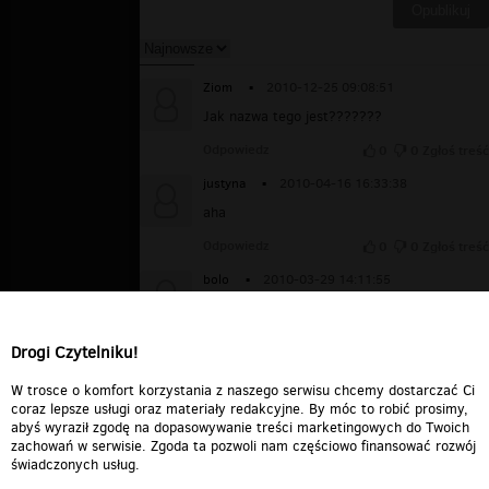
Ziom
▪
2010-12-25 09:08:51
Jak nazwa tego jest???????
Odpowiedz
0
0
Zgłoś treść
justyna
▪
2010-04-16 16:33:38
aha
Odpowiedz
0
0
Zgłoś treść
bolo
▪
2010-03-29 14:11:55
WoW.
supeeeeeeeeeeeeeeeeeeeeeeeeeeeeer. @
żal...
Drogi Czytelniku!
Odpowiedz
0
0
Zgłoś treść
W trosce o komfort korzystania z naszego serwisu chcemy dostarczać Ci
coraz lepsze usługi oraz materiały redakcyjne. By móc to robić prosimy,
abyś wyraził zgodę na dopasowywanie treści marketingowych do Twoich
zachowań w serwisie. Zgoda ta pozwoli nam częściowo finansować rozwój
świadczonych usług.