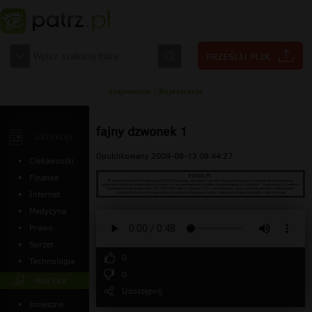
Logowanie
|
Rejestracja
fajny dzwonek 1
ARTYKUŁY
Opublikowany 2009-08-13 08:44:27
Ciekawostki
Finanse
Internet
Medycyna
Prawo
Sprzęt
0
Technologia
0
MUZYKA
Udostępnij
śmieszne