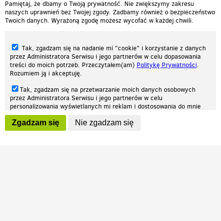
Pamiętaj, że dbamy o Twoją prywatność. Nie zwiększymy zakresu
naszych uprawnień bez Twojej zgody. Zadbamy również o bezpieczeństwo
Twoich danych. Wyrażoną zgodę możesz wycofać w każdej chwili.
Tak, zgadzam się na nadanie mi "cookie" i korzystanie z danych
przez Administratora Serwisu i jego partnerów w celu dopasowania
treści do moich potrzeb. Przeczytałem(am)
Politykę Prywatności
.
Rozumiem ją i akceptuję.
Nasza strona internetowa używa plików cookies (tzw. ciasteczka) w celach
Tak, zgadzam się na przetwarzanie moich danych osobowych
statystycznych, reklamowych oraz funkcjonalnych. Dzięki nim możemy
przez Administratora Serwisu i jego partnerów w celu
indywidualnie dostosować stronę do twoich potrzeb. Każdy może zaakceptować
personalizowania wyświetlanych mi reklam i dostosowania do mnie
pliki cookies albo ma możliwość wyłączenia ich w przeglądarce, dzięki czemu nie
prezentowanych treści marketingowych. Przeczytałem(am)
Politykę
będą zbierane żadne informacje.
Zgadzam się
Nie zgadzam się
Prywatności
. Rozumiem ją i akceptuję.
Zapoznaj się z naszą polityką prywatności
Ok, rozumiem
Wyrażenie powyższych zgód jest dobrowolne i możesz je w dowolnym
momencie wycofać (na podstronie z
ustawieniami prywatności
),
odznaczając wybraną zgodę i klikając przycisk "nie zgadzam się", z
tym, że wycofanie zgody nie będzie miało wpływu na zgodność z
prawem przetwarzania na podstawie zgody, przed jej wycofaniem.
Patrz.pl