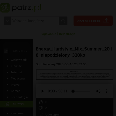
Logowanie
|
Rejestracja
Energy_Hardstyle_Mix_Summer_201
ARTYKUŁY
8_niepodzielony_320kb
Ciekawostki
Opublikowany 2025-06-16 23:32:06
Finanse
Internet
Medycyna
Prawo
Sprzęt
Technologia
0
MUZYKA
0
śmieszne
Udostępnij