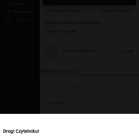
humor
« Poprzedni materiał
Następny materiał »
Poczekalnia
ZDJĘCIA
Zgłoś naruszenie praw autorskich
Umieść na stronie
daniellos525
autor:
142
Komentarze (0)
Drogi Czytelniku!