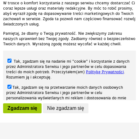
W trosce o komfort korzystania z naszego serwisu chcemy dostarczać Ci
coraz lepsze usługi oraz materiały redakcyjne. By móc to robić prosimy,
abyś wyraził zgodę na dopasowywanie treści marketingowych do Twoich
zachowań w serwisie. Zgoda ta pozwoli nam częściowo finansować rozwój
świadczonych usług.
Pamiętaj, że dbamy o Twoją prywatność. Nie zwiększymy zakresu
naszych uprawnień bez Twojej zgody. Zadbamy również o bezpieczeństwo
Twoich danych. Wyrażoną zgodę możesz wycofać w każdej chwili.
Tak, zgadzam się na nadanie mi "cookie" i korzystanie z danych
przez Administratora Serwisu i jego partnerów w celu dopasowania
treści do moich potrzeb. Przeczytałem(am)
Politykę Prywatności
.
Rozumiem ją i akceptuję.
Nasza strona internetowa używa plików cookies (tzw. ciasteczka) w celach
Tak, zgadzam się na przetwarzanie moich danych osobowych
statystycznych, reklamowych oraz funkcjonalnych. Dzięki nim możemy
przez Administratora Serwisu i jego partnerów w celu
indywidualnie dostosować stronę do twoich potrzeb. Każdy może zaakceptować
personalizowania wyświetlanych mi reklam i dostosowania do mnie
pliki cookies albo ma możliwość wyłączenia ich w przeglądarce, dzięki czemu nie
prezentowanych treści marketingowych. Przeczytałem(am)
Politykę
będą zbierane żadne informacje.
Zgadzam się
Nie zgadzam się
Prywatności
. Rozumiem ją i akceptuję.
Zapoznaj się z naszą polityką prywatności
Ok, rozumiem
Wyrażenie powyższych zgód jest dobrowolne i możesz je w dowolnym
momencie wycofać (na podstronie z
ustawieniami prywatności
),
odznaczając wybraną zgodę i klikając przycisk "nie zgadzam się", z
tym, że wycofanie zgody nie będzie miało wpływu na zgodność z