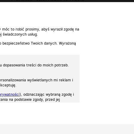
www.seciki.pl
01:24:15
y móc to robić prosimy, abyś wyraził zgodę na
j świadczonych usług.
 o bezpieczeństwo Twoich danych. Wyrażoną
lu dopasowania treści do moich potrzeb.
rsonalizowania wyświetlanych mi reklam i
akceptuję.
prywatności
), odznaczając wybraną zgodę i
ania na podstawie zgody, przed jej
osować stronę do twoich potrzeb. Każdy może zaakceptować pliki cookies albo ma
cje.