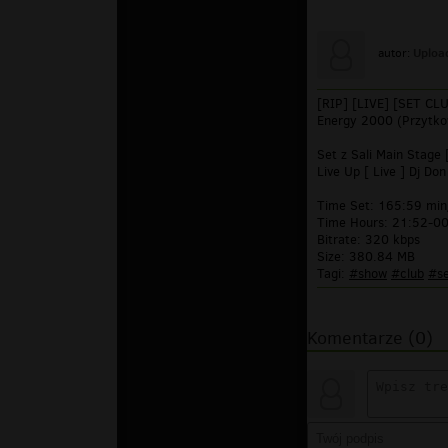
Uploa
autor:
[RIP] [LIVE] [SET C
Energy 2000 (Przytk
Set z Sali Main Stage
Live Up [ Live ] Dj Don
Time Set: 165:59 min
Time Hours: 21:52-0
Bitrate: 320 kbps
Size: 380.84 MB
Tagi:
#show
#club
#s
Komentarze (0)