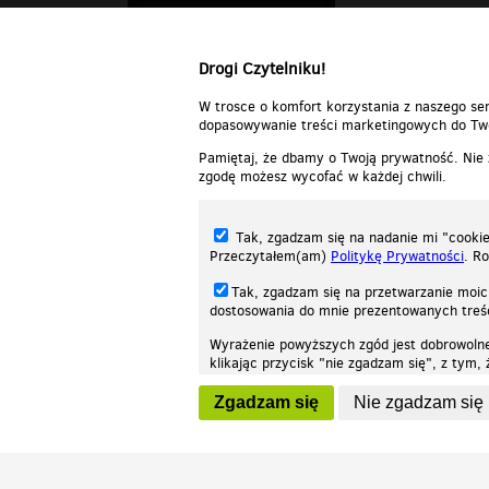
Drogi Czytelniku!
W trosce o komfort korzystania z naszego ser
dopasowywanie treści marketingowych do Two
Pamiętaj, że dbamy o Twoją prywatność. Nie
zgodę możesz wycofać w każdej chwili.
Tak, zgadzam się na nadanie mi "cookie"
Przeczytałem(am)
Politykę Prywatności
. R
Tak, zgadzam się na przetwarzanie moic
dostosowania do mnie prezentowanych tre
Wyrażenie powyższych zgód jest dobrowoln
klikając przycisk "nie zgadzam się", z tym
Nasza strona internetowa używa plików cookies (tzw. ciasteczka) w celach stat
wycofaniem.
moż
Zgadzam się
Nie zgadzam się