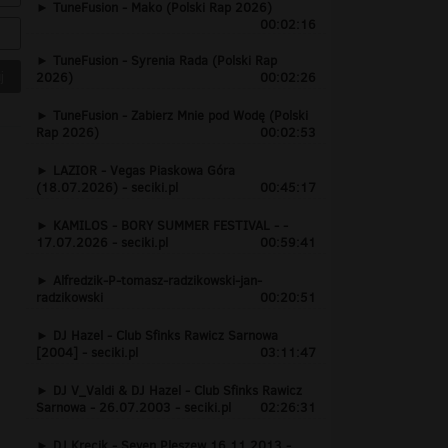
TuneFusion - Mako (Polski Rap 2026)
00:02:16
TuneFusion - Syrenia Rada (Polski Rap
2026)
00:02:26
TuneFusion - Zabierz Mnie pod Wodę (Polski
Rap 2026)
00:02:53
LAZIOR - Vegas Piaskowa Góra
(18.07.2026) - seciki.pl
00:45:17
KAMILOS - BORY SUMMER FESTIVAL - -
17.07.2026 - seciki.pl
00:59:41
Alfredzik-P-tomasz-radzikowski-jan-
radzikowski
00:20:51
DJ Hazel - Club Sfinks Rawicz Sarnowa
[2004] - seciki.pl
03:11:47
DJ V_Valdi & DJ Hazel - Club Sfinks Rawicz
Sarnowa - 26.07.2003 - seciki.pl
02:26:31
DJ Krecik - Seven Pleszew 16.11.2013 -