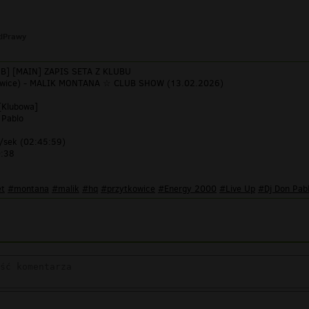
dPrawy
LUB] [MAIN] ZAPIS SETA Z KLUBU
owice) - MALIK MONTANA ☆ CLUB SHOW (13.02.2026)
 [Klubowa]
 Pablo
/sek (02:45:59)
0:38
et
#montana
#malik
#hq
#przytkowice
#Energy 2000
#Live Up
#Dj Don Pab