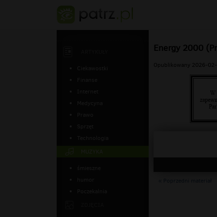
Energy 2000 (P
ARTYKUŁY
Opublikowany 2026-02-
Ciekawostki
Finanse
Internet
Medycyna
Prawo
Sprzęt
Technologia
MUZYKA
śmieszne
humor
« Poprzedni materiał
Poczekalnia
ZDJĘCIA