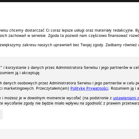
wisu chcemy dostarczać Ci coraz lepsze usługi oraz materiały redakcyjne. B
ich zachowań w serwisie. Zgoda ta pozwoli nam częściowo finansować rozwó
 zwiększymy zakresu naszych uprawnień bez Twojej zgody. Zadbamy również
 i korzystanie z danych przez Administratora Serwisu i jego partnerów w ce
ozumiem ją i akceptuję.
h danych osobowych przez Administratora Serwisu i jego partnerów w celu pe
ści marketingowych. Przeczytałem(am)
Politykę Prywatności
. Rozumiem ją i 
e i możesz je w dowolnym momencie wycofać (na podstronie z
ustawieniami 
, że wycofanie zgody nie będzie miało wpływu na zgodność z prawem przetwarz
ystycznych, reklamowych oraz funkcjonalnych. Dzięki nim możemy indywidualnie dost
liwość wyłączenia ich w przeglądarce, dzięki czemu nie będą zbierane żadne informa
Zapoznaj się z naszą polityką prywatności
Ok, rozumiem