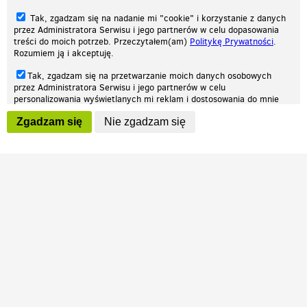
Tak, zgadzam się na nadanie mi "cookie" i korzystanie z danych
przez Administratora Serwisu i jego partnerów w celu dopasowania
treści do moich potrzeb. Przeczytałem(am)
Politykę Prywatności
.
Rozumiem ją i akceptuję.
Nasza strona internetowa używa plików cookies (tzw. ciasteczka) w celach
Tak, zgadzam się na przetwarzanie moich danych osobowych
statystycznych, reklamowych oraz funkcjonalnych. Dzięki nim możemy
przez Administratora Serwisu i jego partnerów w celu
indywidualnie dostosować stronę do twoich potrzeb. Każdy może zaakceptować
personalizowania wyświetlanych mi reklam i dostosowania do mnie
pliki cookies albo ma możliwość wyłączenia ich w przeglądarce, dzięki czemu nie
prezentowanych treści marketingowych. Przeczytałem(am)
Politykę
będą zbierane żadne informacje.
Zgadzam się
Nie zgadzam się
Prywatności
. Rozumiem ją i akceptuję.
Zapoznaj się z naszą polityką prywatności
Ok, rozumiem
Wyrażenie powyższych zgód jest dobrowolne i możesz je w dowolnym
momencie wycofać (na podstronie z
ustawieniami prywatności
),
odznaczając wybraną zgodę i klikając przycisk "nie zgadzam się", z
tym, że wycofanie zgody nie będzie miało wpływu na zgodność z
prawem przetwarzania na podstawie zgody, przed jej wycofaniem.
Patrz.pl
Strona główna
Regulamin
Polityka prywatności