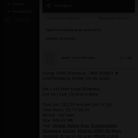
humor
Udostępnij
Poczekalnia
« Poprzedni materiał
Następny materiał »
ZDJĘCIA
Zgłoś naruszenie praw autorskich
Umieść na stronie
UploadPrawy
autor:
138
Energy 2000 (Katowice) - NOC KOBIET ★
CHIPPENDALES SHOW (30.05.2026)
Set z Sali Main Stage [Klubowa]
Live Up [ Live ] Dj Aras D-Wave
Time Set: 253:20 min/sek (04:13:20)
Time Hours: 23:17-03:31
Bitrate: 192 kbps
Size: 349.62 MB
Tagi:
#kobiet
#show
#noc
#chippendales
#katowice
#prawy
#Energy 2000
#D-Wave
#secikipl
#Live Up
#dj aras
#MAIN STAGE