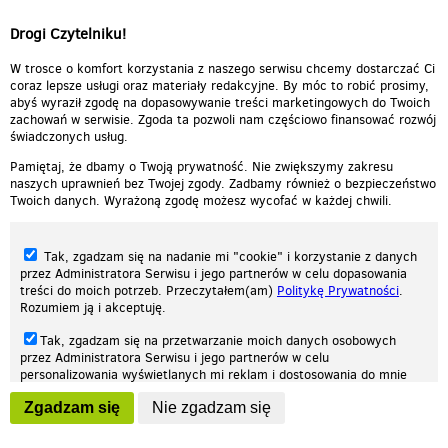
Drogi Czytelniku!
W trosce o komfort korzystania z naszego serwisu chcemy dostarczać Ci
coraz lepsze usługi oraz materiały redakcyjne. By móc to robić prosimy,
abyś wyraził zgodę na dopasowywanie treści marketingowych do Twoich
zachowań w serwisie. Zgoda ta pozwoli nam częściowo finansować rozwój
świadczonych usług.
Pamiętaj, że dbamy o Twoją prywatność. Nie zwiększymy zakresu
naszych uprawnień bez Twojej zgody. Zadbamy również o bezpieczeństwo
Twoich danych. Wyrażoną zgodę możesz wycofać w każdej chwili.
Tak, zgadzam się na nadanie mi "cookie" i korzystanie z danych
przez Administratora Serwisu i jego partnerów w celu dopasowania
treści do moich potrzeb. Przeczytałem(am)
Politykę Prywatności
.
Rozumiem ją i akceptuję.
Nasza strona internetowa używa plików cookies (tzw. ciasteczka) w celach
Tak, zgadzam się na przetwarzanie moich danych osobowych
statystycznych, reklamowych oraz funkcjonalnych. Dzięki nim możemy
przez Administratora Serwisu i jego partnerów w celu
indywidualnie dostosować stronę do twoich potrzeb. Każdy może zaakceptować
personalizowania wyświetlanych mi reklam i dostosowania do mnie
pliki cookies albo ma możliwość wyłączenia ich w przeglądarce, dzięki czemu nie
prezentowanych treści marketingowych. Przeczytałem(am)
Politykę
będą zbierane żadne informacje.
Zgadzam się
Nie zgadzam się
Prywatności
. Rozumiem ją i akceptuję.
Zapoznaj się z naszą polityką prywatności
Ok, rozumiem
Wyrażenie powyższych zgód jest dobrowolne i możesz je w dowolnym