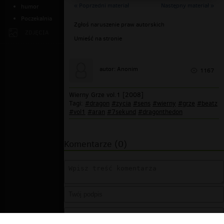
« Poprzedni materiał
Następny materiał »
humor
Poczekalnia
Zgłoś naruszenie praw autorskich
ZDJĘCIA
Umieść na stronie
autor: Anonim
1167
Wierny Grze vol.1 [2008]
Tagi:
#dragon
#zycia
#sens
#wierny
#grze
#beatz
#vol1
#aran
#7sekund
#dragonthedon
Komentarze (0)