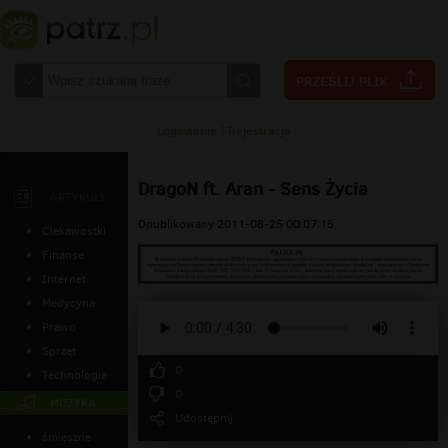
Logowanie
|
Rejestracja
DragoN ft. Aran - Sens Życia
ARTYKUŁY
Opublikowany 2011-08-25 00:07:15
Ciekawostki
Finanse
Internet
Medycyna
Prawo
Sprzęt
0
Technologia
0
MUZYKA
Udostępnij
śmieszne