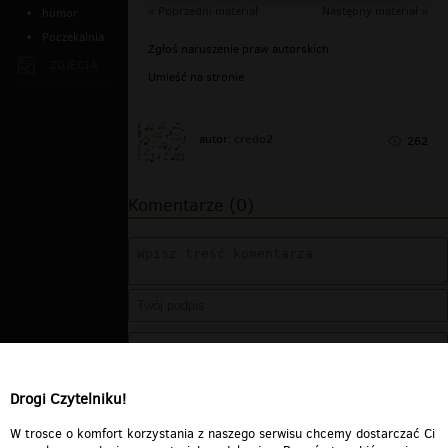
« Poprzedni materiał
Następny materiał »
humor
Poczekalnia
Zgłoś naruszenie praw autorskich
ZDJĘCIA
Umieść na stronie
credo2
autor:
262
Komentarze (0)
Drogi Czytelniku!
W trosce o komfort korzystania z naszego serwisu chcemy dostarczać Ci