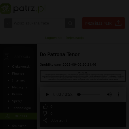
Logowanie
|
Rejestracja
Do Patrona Tenor
ARTYKUŁY
Opublikowany 2025-09-02 20:21:46
Ciekawostki
Finanse
Internet
Medycyna
Prawo
Sprzęt
0
Technologia
0
MUZYKA
Udostępnij
śmieszne