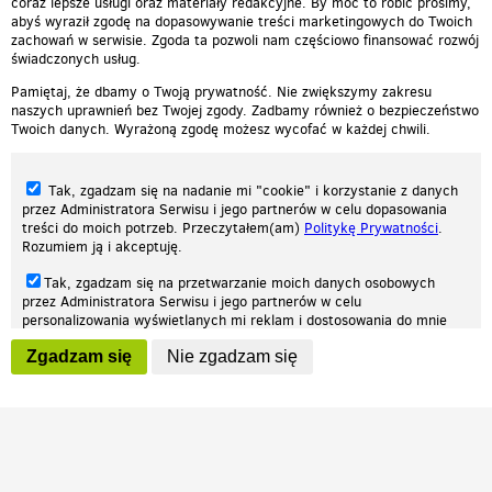
coraz lepsze usługi oraz materiały redakcyjne. By móc to robić prosimy,
abyś wyraził zgodę na dopasowywanie treści marketingowych do Twoich
zachowań w serwisie. Zgoda ta pozwoli nam częściowo finansować rozwój
świadczonych usług.
Pamiętaj, że dbamy o Twoją prywatność. Nie zwiększymy zakresu
naszych uprawnień bez Twojej zgody. Zadbamy również o bezpieczeństwo
Twoich danych. Wyrażoną zgodę możesz wycofać w każdej chwili.
Tak, zgadzam się na nadanie mi "cookie" i korzystanie z danych
przez Administratora Serwisu i jego partnerów w celu dopasowania
treści do moich potrzeb. Przeczytałem(am)
Politykę Prywatności
.
Rozumiem ją i akceptuję.
Nasza strona internetowa używa plików cookies (tzw. ciasteczka) w celach
Tak, zgadzam się na przetwarzanie moich danych osobowych
statystycznych, reklamowych oraz funkcjonalnych. Dzięki nim możemy
przez Administratora Serwisu i jego partnerów w celu
indywidualnie dostosować stronę do twoich potrzeb. Każdy może zaakceptować
personalizowania wyświetlanych mi reklam i dostosowania do mnie
pliki cookies albo ma możliwość wyłączenia ich w przeglądarce, dzięki czemu nie
prezentowanych treści marketingowych. Przeczytałem(am)
Politykę
będą zbierane żadne informacje.
Zgadzam się
Nie zgadzam się
Prywatności
. Rozumiem ją i akceptuję.
Zapoznaj się z naszą polityką prywatności
Ok, rozumiem
Wyrażenie powyższych zgód jest dobrowolne i możesz je w dowolnym
momencie wycofać (na podstronie z
ustawieniami prywatności
),
odznaczając wybraną zgodę i klikając przycisk "nie zgadzam się", z
tym, że wycofanie zgody nie będzie miało wpływu na zgodność z
prawem przetwarzania na podstawie zgody, przed jej wycofaniem.