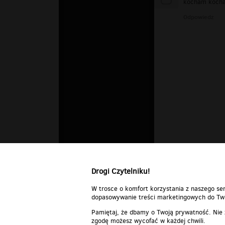
kocham kocham
Odpowiedz
Drogi Czytelniku!
W trosce o komfort korzystania z naszego ser
dopasowywanie treści marketingowych do Two
Pamiętaj, że dbamy o Twoją prywatność. Nie
zgodę możesz wycofać w każdej chwili.