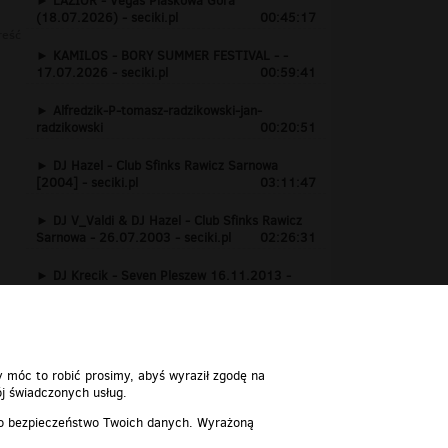
LAZIOR - Vegas Piaskowa Góra
(18.07.2026) - seciki.pl
00:45:17
reść
KAMILOS - BORY SUMMER FESTIVAL - -
17.07.2026 - seciki.pl
00:59:41
Alfredzik-P-tomasz-radzikowski-jan-
radzikowski
00:20:51
DJ Hazel - Club Sfinks Rawicz Sarnowa
[2004] - seciki.pl
03:11:47
DJ V_Valdi & DJ Hazel - Club Sfinks Rawicz
Sarnowa - 26.07.2003 - seciki.pl
02:26:31
DJ Krecik - Seven Pleszew 16.11.2013 -
www.seciki.pl
01:24:15
y móc to robić prosimy, abyś wyraził zgodę na
j świadczonych usług.
 o bezpieczeństwo Twoich danych. Wyrażoną