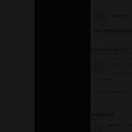
weed
autor:
Tagi:
#tiesto
#little
#b
Komentarze (1)
kaim77
▪
20