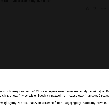
 itd.... vocal trance my love music
0
0
Zgłoś t
wisu chcemy dostarczać Ci coraz lepsze usługi oraz materiały redakcyjne. B
ich zachowań w serwisie. Zgoda ta pozwoli nam częściowo finansować rozwó
 zwiększymy zakresu naszych uprawnień bez Twojej zgody. Zadbamy również