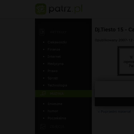
Dj.Tiesto 15 - Ca
ARTYKUŁY
Opublikowany 2007-12-
Ciekawostki
Finanse
Internet
Medycyna
Prawo
Sprzęt
Technologia
MUZYKA
śmieszne
humor
« Poprzedni materiał
Poczekalnia
ZDJĘCIA