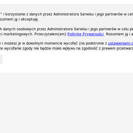
 i korzystanie z danych przez Administratora Serwisu i jego partnerów w ce
ozumiem ją i akceptuję.
h danych osobowych przez Administratora Serwisu i jego partnerów w celu pe
ści marketingowych. Przeczytałem(am)
Politykę Prywatności
. Rozumiem ją i 
e i możesz je w dowolnym momencie wycofać (na podstronie z
ustawieniami 
, że wycofanie zgody nie będzie miało wpływu na zgodność z prawem przetwarz
ystycznych, reklamowych oraz funkcjonalnych. Dzięki nim możemy indywidualnie dost
liwość wyłączenia ich w przeglądarce, dzięki czemu nie będą zbierane żadne informa
Zapoznaj się z naszą polityką prywatności
Ok, rozumiem