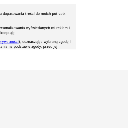
lu dopasowania treści do moich potrzeb.
rsonalizowania wyświetlanych mi reklam i
akceptuję.
prywatności
), odznaczając wybraną zgodę i
ania na podstawie zgody, przed jej
osować stronę do twoich potrzeb. Każdy może zaakceptować pliki cookies albo ma
cje.
Patrz.pl
Strona główna
Regulamin