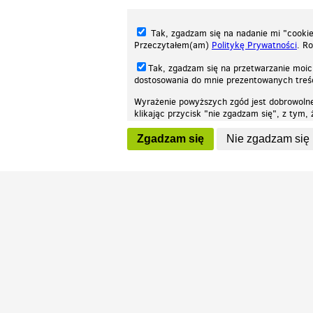
Tak, zgadzam się na nadanie mi "cookie"
Przeczytałem(am)
Politykę Prywatności
. R
Tak, zgadzam się na przetwarzanie moic
dostosowania do mnie prezentowanych tre
Wyrażenie powyższych zgód jest dobrowoln
klikając przycisk "nie zgadzam się", z tym
Nasza strona internetowa używa plików cookies (tzw. ciasteczka) w celach stat
wycofaniem.
moż
Zgadzam się
Nie zgadzam się