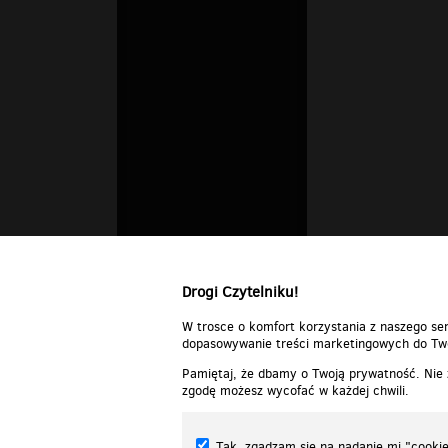
Drogi Czytelniku!
W trosce o komfort korzystania z naszego ser
dopasowywanie treści marketingowych do Two
Pamiętaj, że dbamy o Twoją prywatność. Nie
zgodę możesz wycofać w każdej chwili.
Tak, zgadzam się na nadanie mi "cookie"