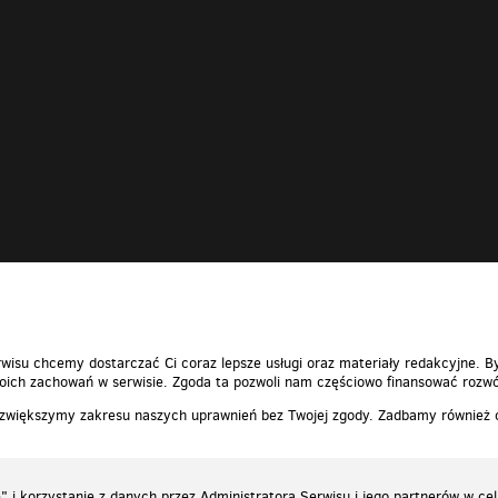
wisu chcemy dostarczać Ci coraz lepsze usługi oraz materiały redakcyjne. B
ich zachowań w serwisie. Zgoda ta pozwoli nam częściowo finansować rozwó
 zwiększymy zakresu naszych uprawnień bez Twojej zgody. Zadbamy również
 i korzystanie z danych przez Administratora Serwisu i jego partnerów w ce