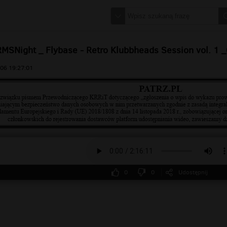
MSNight _ Flybase - Retro Klubbheads Session vol. 1 _
06 19:27:01
0
0
Udostępnij