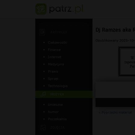
Dj Ramzes aka R
ARTYKUŁY
Opublikowany 2025-10-
Ciekawostki
Finanse
Internet
Medycyna
Prawo
Sprzęt
Technologia
MUZYKA
śmieszne
humor
« Poprzedni materiał
Poczekalnia
ZDJĘCIA