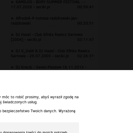
KAMILOS - BORY SUMMER FESTIVAL - -
17.07.2026 - seciki.pl
00:59:41
Alfredzik-P-tomasz-radzikowski-jan-
radzikowski
00:20:51
DJ Hazel - Club Sfinks Rawicz Sarnowa
[2004] - seciki.pl
03:11:47
DJ V_Valdi & DJ Hazel - Club Sfinks Rawicz
Sarnowa - 26.07.2003 - seciki.pl
02:26:31
DJ Krecik - Seven Pleszew 16.11.2013 -
www.seciki.pl
01:24:15
y móc to robić prosimy, abyś wyraził zgodę na
j świadczonych usług.
 o bezpieczeństwo Twoich danych. Wyrażoną
lu dopasowania treści do moich potrzeb.