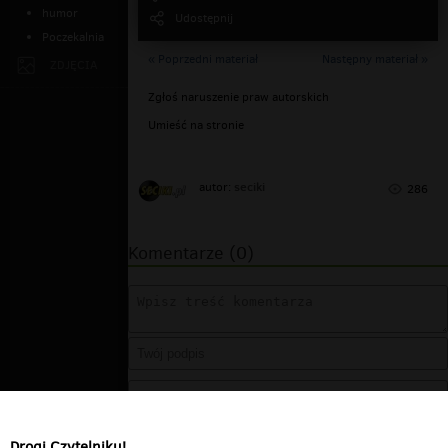
humor
Udostępnij
Poczekalnia
« Poprzedni materiał
Następny materiał »
ZDJĘCIA
Zgłoś naruszenie praw autorskich
Umieść na stronie
seciki
autor:
286
Komentarze (0)
Drogi Czytelniku!