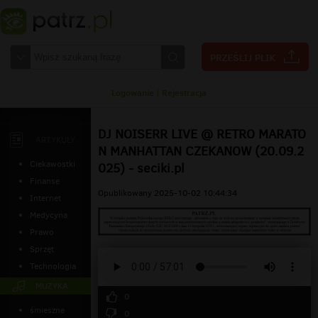
Logowanie
|
Rejestracja
DJ NOISERR LIVE @ RETRO MARATO
ARTYKUŁY
N MANHATTAN CZEKANOW (20.09.2
Ciekawostki
025) - seciki.pl
Finanse
Opublikowany 2025-10-02 10:44:34
Internet
Medycyna
Prawo
Sprzęt
Technologia
MUZYKA
0
śmieszne
0