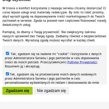
W trosce o komfort korzystania z naszego serwisu chcemy dostarczać Ci
coraz lepsze usługi oraz materiały redakcyjne. By móc to robić prosimy,
abyś wyraził zgodę na dopasowywanie treści marketingowych do Twoich
zachowań w serwisie. Zgoda ta pozwoli nam częściowo finansować rozwój
świadczonych usług.
Pamiętaj, że dbamy o Twoją prywatność. Nie zwiększymy zakresu
naszych uprawnień bez Twojej zgody. Zadbamy również o bezpieczeństwo
Twoich danych. Wyrażoną zgodę możesz wycofać w każdej chwili.
Tak, zgadzam się na nadanie mi "cookie" i korzystanie z danych
przez Administratora Serwisu i jego partnerów w celu dopasowania
treści do moich potrzeb. Przeczytałem(am)
Politykę Prywatności
.
Rozumiem ją i akceptuję.
Nasza strona internetowa używa plików cookies (tzw. ciasteczka) w celach
Tak, zgadzam się na przetwarzanie moich danych osobowych
statystycznych, reklamowych oraz funkcjonalnych. Dzięki nim możemy
przez Administratora Serwisu i jego partnerów w celu
indywidualnie dostosować stronę do twoich potrzeb. Każdy może zaakceptować
personalizowania wyświetlanych mi reklam i dostosowania do mnie
pliki cookies albo ma możliwość wyłączenia ich w przeglądarce, dzięki czemu nie
prezentowanych treści marketingowych. Przeczytałem(am)
Politykę
będą zbierane żadne informacje.
Zgadzam się
Nie zgadzam się
Prywatności
. Rozumiem ją i akceptuję.
Zapoznaj się z naszą polityką prywatności
Ok, rozumiem
Wyrażenie powyższych zgód jest dobrowolne i możesz je w dowolnym
momencie wycofać (na podstronie z
ustawieniami prywatności
),
odznaczając wybraną zgodę i klikając przycisk "nie zgadzam się", z