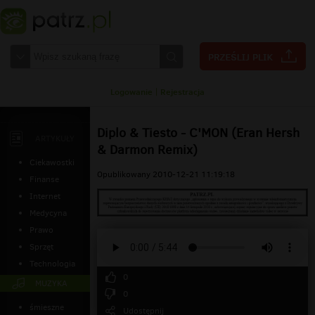
Logowanie
|
Rejestracja
Diplo & Tiesto - C'MON (Eran Hersh
ARTYKUŁY
& Darmon Remix)
Ciekawostki
Opublikowany 2010-12-21 11:19:18
Finanse
Internet
Medycyna
Prawo
Sprzęt
Technologia
0
MUZYKA
0
śmieszne
Udostępnij