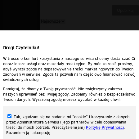
DELETED_9052F_donatelo
▪
2010-12-29
05:59:14
niezłe, polecę znajomym
Drogi Czytelniku!
Odpowiedz
0
0
Zgłoś treść
W trosce o komfort korzystania z naszego serwisu chcemy dostarczać Ci
coraz lepsze usługi oraz materiały redakcyjne. By móc to robić prosimy,
abyś wyraził zgodę na dopasowywanie treści marketingowych do Twoich
zachowań w serwisie. Zgoda ta pozwoli nam częściowo finansować rozwój
świadczonych usług.
Pamiętaj, że dbamy o Twoją prywatność. Nie zwiększymy zakresu
naszych uprawnień bez Twojej zgody. Zadbamy również o bezpieczeństwo
Twoich danych. Wyrażoną zgodę możesz wycofać w każdej chwili.
Tak, zgadzam się na nadanie mi "cookie" i korzystanie z danych
przez Administratora Serwisu i jego partnerów w celu dopasowania
treści do moich potrzeb. Przeczytałem(am)
Politykę Prywatności
.
Rozumiem ją i akceptuję.