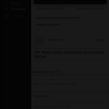
humor
« Poprzedni materiał
Następny materiał »
Poczekalnia
ZDJĘCIA
Zgłoś naruszenie praw autorskich
Umieść na stronie
cristi1
autor:
921
Tagi:
#tiesto
#remix
#hersh
#eran
#cmon
#diplo
#darmon
Komentarze (1)