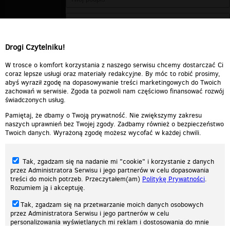
Drogi Czytelniku!
W trosce o komfort korzystania z naszego serwisu chcemy dostarczać Ci
coraz lepsze usługi oraz materiały redakcyjne. By móc to robić prosimy,
abyś wyraził zgodę na dopasowywanie treści marketingowych do Twoich
zachowań w serwisie. Zgoda ta pozwoli nam częściowo finansować rozwój
świadczonych usług.
Pamiętaj, że dbamy o Twoją prywatność. Nie zwiększymy zakresu
naszych uprawnień bez Twojej zgody. Zadbamy również o bezpieczeństwo
Twoich danych. Wyrażoną zgodę możesz wycofać w każdej chwili.
Tak, zgadzam się na nadanie mi "cookie" i korzystanie z danych
przez Administratora Serwisu i jego partnerów w celu dopasowania
treści do moich potrzeb. Przeczytałem(am)
Politykę Prywatności
.
Rozumiem ją i akceptuję.
Nasza strona internetowa używa plików cookies (tzw. ciasteczka) w celach
Tak, zgadzam się na przetwarzanie moich danych osobowych
statystycznych, reklamowych oraz funkcjonalnych. Dzięki nim możemy
przez Administratora Serwisu i jego partnerów w celu
indywidualnie dostosować stronę do twoich potrzeb. Każdy może zaakceptować
personalizowania wyświetlanych mi reklam i dostosowania do mnie
pliki cookies albo ma możliwość wyłączenia ich w przeglądarce, dzięki czemu nie