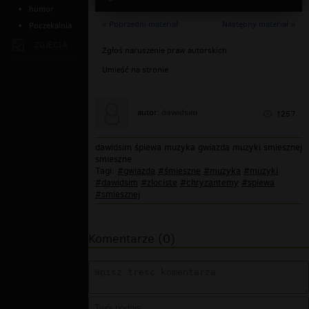
humor
« Poprzedni materiał
Następny materiał »
Poczekalnia
ZDJĘCIA
Zgłoś naruszenie praw autorskich
Umieść na stronie
dawidsim
autor:
1257
dawidsim śpiewa muzyka gwiazda muzyki smiesznej
smieszne
Tagi:
#gwiazda
#śmieszne
#muzyka
#muzyki
#dawidsim
#zlociste
#chryzantemy
#spiewa
#smiesznej
Komentarze (0)