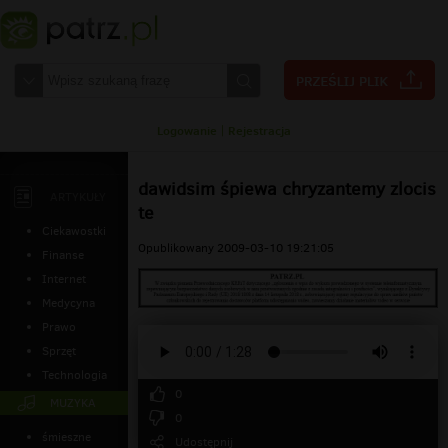
Logowanie
|
Rejestracja
dawidsim śpiewa chryzantemy zlocis
ARTYKUŁY
te
Ciekawostki
Opublikowany 2009-03-10 19:21:05
Finanse
Internet
Medycyna
Prawo
Sprzęt
Technologia
0
MUZYKA
0
śmieszne
Udostępnij