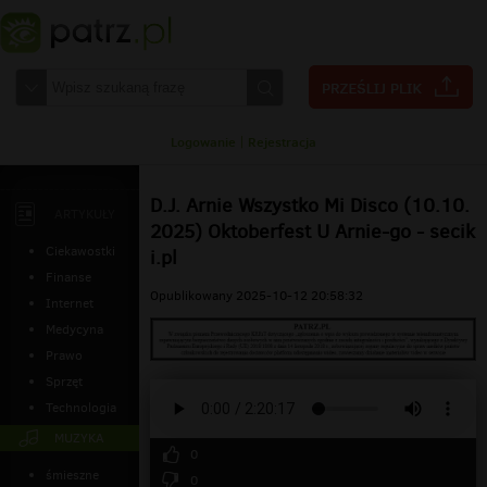
Logowanie
|
Rejestracja
D.J. Arnie Wszystko Mi Disco (10.10.
ARTYKUŁY
2025) Oktoberfest U Arnie-go - secik
Ciekawostki
i.pl
Finanse
Opublikowany 2025-10-12 20:58:32
Internet
Medycyna
Prawo
Sprzęt
Technologia
MUZYKA
0
śmieszne
0