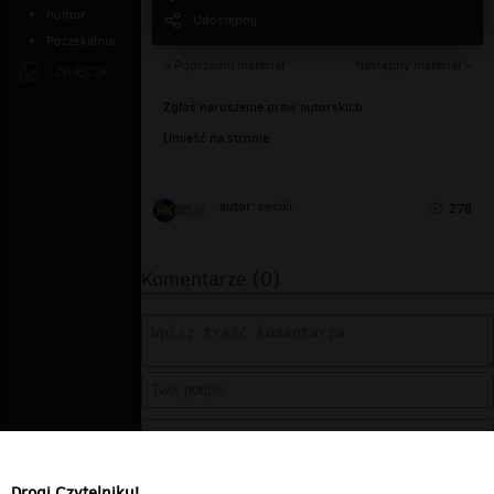
humor
Udostępnij
Poczekalnia
« Poprzedni materiał
Następny materiał »
ZDJĘCIA
Zgłoś naruszenie praw autorskich
Umieść na stronie
seciki
autor:
278
Komentarze (0)
Drogi Czytelniku!