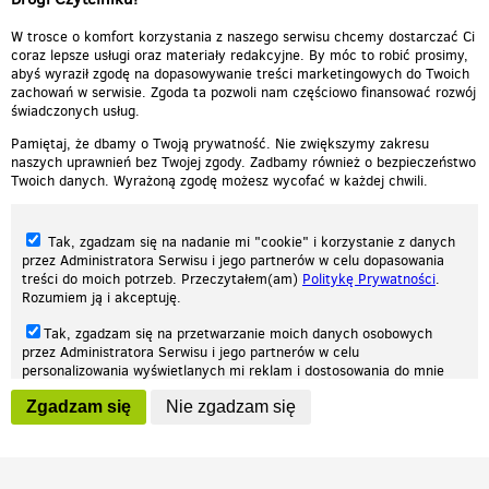
W trosce o komfort korzystania z naszego serwisu chcemy dostarczać Ci
coraz lepsze usługi oraz materiały redakcyjne. By móc to robić prosimy,
abyś wyraził zgodę na dopasowywanie treści marketingowych do Twoich
zachowań w serwisie. Zgoda ta pozwoli nam częściowo finansować rozwój
świadczonych usług.
Pamiętaj, że dbamy o Twoją prywatność. Nie zwiększymy zakresu
naszych uprawnień bez Twojej zgody. Zadbamy również o bezpieczeństwo
Twoich danych. Wyrażoną zgodę możesz wycofać w każdej chwili.
Tak, zgadzam się na nadanie mi "cookie" i korzystanie z danych
przez Administratora Serwisu i jego partnerów w celu dopasowania
treści do moich potrzeb. Przeczytałem(am)
Politykę Prywatności
.
Rozumiem ją i akceptuję.
Nasza strona internetowa używa plików cookies (tzw. ciasteczka) w celach
Tak, zgadzam się na przetwarzanie moich danych osobowych
statystycznych, reklamowych oraz funkcjonalnych. Dzięki nim możemy
przez Administratora Serwisu i jego partnerów w celu
indywidualnie dostosować stronę do twoich potrzeb. Każdy może zaakceptować
personalizowania wyświetlanych mi reklam i dostosowania do mnie
pliki cookies albo ma możliwość wyłączenia ich w przeglądarce, dzięki czemu nie
prezentowanych treści marketingowych. Przeczytałem(am)
Politykę
będą zbierane żadne informacje.
Zgadzam się
Nie zgadzam się
Prywatności
. Rozumiem ją i akceptuję.
Zapoznaj się z naszą polityką prywatności
Ok, rozumiem
Wyrażenie powyższych zgód jest dobrowolne i możesz je w dowolnym
momencie wycofać (na podstronie z
ustawieniami prywatności
),
odznaczając wybraną zgodę i klikając przycisk "nie zgadzam się", z