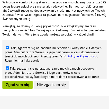
W trosce o komfort korzystania z naszego serwisu chcemy dostarczać Ci
coraz lepsze usługi oraz materiały redakcyjne. By móc to robić prosimy,
abyś wyraził zgodę na dopasowywanie treści marketingowych do Twoich
zachowań w serwisie. Zgoda ta pozwoli nam częściowo finansować rozwój
świadczonych usług.
Pamiętaj, że dbamy o Twoją prywatność. Nie zwiększymy zakresu
naszych uprawnień bez Twojej zgody. Zadbamy również o bezpieczeństwo
Twoich danych. Wyrażoną zgodę możesz wycofać w każdej chwili.
Tak, zgadzam się na nadanie mi "cookie" i korzystanie z danych
przez Administratora Serwisu i jego partnerów w celu dopasowania
treści do moich potrzeb. Przeczytałem(am)
Politykę Prywatności
.
Rozumiem ją i akceptuję.
Nasza strona internetowa używa plików cookies (tzw. ciasteczka) w celach
Tak, zgadzam się na przetwarzanie moich danych osobowych
statystycznych, reklamowych oraz funkcjonalnych. Dzięki nim możemy
przez Administratora Serwisu i jego partnerów w celu
indywidualnie dostosować stronę do twoich potrzeb. Każdy może zaakceptować
personalizowania wyświetlanych mi reklam i dostosowania do mnie
pliki cookies albo ma możliwość wyłączenia ich w przeglądarce, dzięki czemu nie
prezentowanych treści marketingowych. Przeczytałem(am)
Politykę
będą zbierane żadne informacje.
Zgadzam się
Nie zgadzam się
Prywatności
. Rozumiem ją i akceptuję.
Zapoznaj się z naszą polityką prywatności
Ok, rozumiem
Wyrażenie powyższych zgód jest dobrowolne i możesz je w dowolnym
momencie wycofać (na podstronie z
ustawieniami prywatności
),
odznaczając wybraną zgodę i klikając przycisk "nie zgadzam się", z
tym, że wycofanie zgody nie będzie miało wpływu na zgodność z