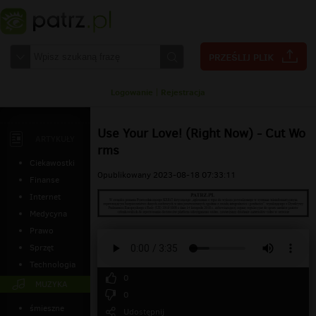
Logowanie
|
Rejestracja
Use Your Love! (Right Now) - Cut Wo
ARTYKUŁY
rms
Ciekawostki
Opublikowany 2023-08-18 07:33:11
Finanse
Internet
Medycyna
Prawo
Sprzęt
Technologia
0
MUZYKA
0
śmieszne
Udostępnij