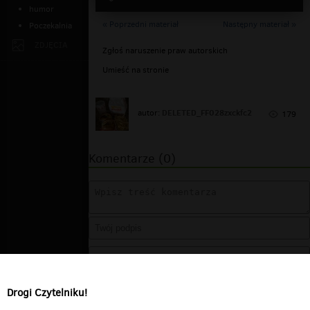
humor
« Poprzedni materiał
Następny materiał »
Poczekalnia
ZDJĘCIA
Zgłoś naruszenie praw autorskich
Umieść na stronie
DELETED_FF028zxckfc2
autor:
179
Komentarze (0)
Drogi Czytelniku!