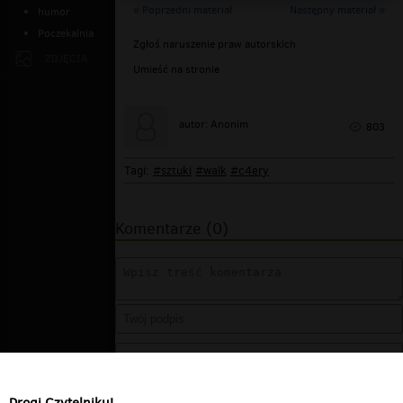
« Poprzedni materiał
Następny materiał »
humor
Poczekalnia
Zgłoś naruszenie praw autorskich
ZDJĘCIA
Umieść na stronie
autor: Anonim
803
Tagi:
#sztuki
#walk
#c4ery
Komentarze (0)
Drogi Czytelniku!