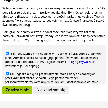
W trosce o komfort korzystania z naszego serwisu chcemy dostarczać Ci
coraz lepsze usługi oraz materiały redakcyjne. By móc to robić prosimy,
abyś wyraził zgodę na dopasowywanie treści marketingowych do Twoich
zachowań w serwisie. Zgoda ta pozwoli nam częściowo finansować rozwój
świadczonych usług.
Pamiętaj, że dbamy o Twoją prywatność. Nie zwiększymy zakresu
naszych uprawnień bez Twojej zgody. Zadbamy również o bezpieczeństwo
Twoich danych. Wyrażoną zgodę możesz wycofać w każdej chwili.
Tak, zgadzam się na nadanie mi "cookie" i korzystanie z danych
przez Administratora Serwisu i jego partnerów w celu dopasowania
treści do moich potrzeb. Przeczytałem(am)
Politykę Prywatności
.
Rozumiem ją i akceptuję.
Nasza strona internetowa używa plików cookies (tzw. ciasteczka) w celach
Tak, zgadzam się na przetwarzanie moich danych osobowych
statystycznych, reklamowych oraz funkcjonalnych. Dzięki nim możemy
przez Administratora Serwisu i jego partnerów w celu
indywidualnie dostosować stronę do twoich potrzeb. Każdy może zaakceptować
personalizowania wyświetlanych mi reklam i dostosowania do mnie
pliki cookies albo ma możliwość wyłączenia ich w przeglądarce, dzięki czemu nie
prezentowanych treści marketingowych. Przeczytałem(am)
Politykę
będą zbierane żadne informacje.
Zgadzam się
Nie zgadzam się
Prywatności
. Rozumiem ją i akceptuję.
Zapoznaj się z naszą polityką prywatności
Ok, rozumiem
Wyrażenie powyższych zgód jest dobrowolne i możesz je w dowolnym
momencie wycofać (na podstronie z
ustawieniami prywatności
),
odznaczając wybraną zgodę i klikając przycisk "nie zgadzam się", z