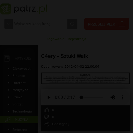
Logowanie
|
Rejestracja
C4ery - Sztuki Walk
ARTYKUŁY
Opublikowany 2012-04-02 22:00:04
Ciekawostki
Finanse
Internet
Medycyna
Prawo
Sprzęt
0
Technologia
0
MUZYKA
Udostępnij
śmieszne