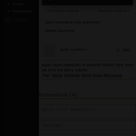
humor
« Poprzedni materiał
Następny materiał »
Poczekalnia
ZDJĘCIA
Zgłoś naruszenie praw autorskich
Umieść na stronie
babilkton
autor:
1083
super muza uwielbiam te piosenki bardzo fajny bass
jak ktoś ma dobry subofer
Tagi:
#body
#isabelle
#bool
#soul
#skrucone
Komentarze (4)