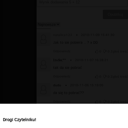
natalica123
▪
2010-11-09 15:41:30
Jak to sie pobiera .. ? x DD
Odpowiedz
0
0
Zgłoś treść
Izu$a;**
▪
2010-11-07 16:28:21
tak da sie pobrać
Odpowiedz
0
0
Zgłoś treść
dudu
▪
2010-11-06 15:19:05
da się to pobrać??
Odpowiedz
0
0
Zgłoś treść
Izu$ia;**
▪
2010-11-06 09:21:23
Extra MUZA
Drogi Czytelniku!
Odpowiedz
0
0
Zgłoś treść