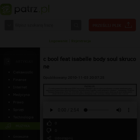
Logowanie
|
Rejestracja
c bool feat isabelle body soul skruco
ARTYKUŁY
ne
Ciekawostki
Opublikowany 2010-11-03 20:07:25
Finanse
Internet
Medycyna
Prawo
Sprzęt
Technologia
0
MUZYKA
0
śmieszne
Udostępnij