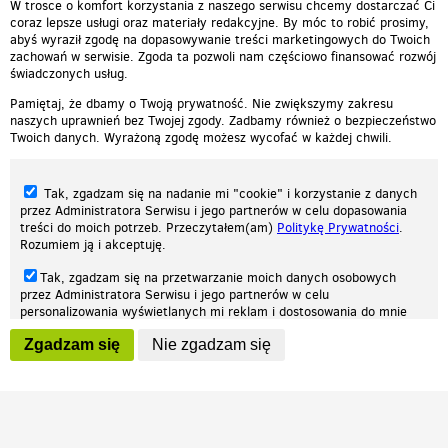
W trosce o komfort korzystania z naszego serwisu chcemy dostarczać Ci
coraz lepsze usługi oraz materiały redakcyjne. By móc to robić prosimy,
abyś wyraził zgodę na dopasowywanie treści marketingowych do Twoich
zachowań w serwisie. Zgoda ta pozwoli nam częściowo finansować rozwój
świadczonych usług.
Pamiętaj, że dbamy o Twoją prywatność. Nie zwiększymy zakresu
naszych uprawnień bez Twojej zgody. Zadbamy również o bezpieczeństwo
Twoich danych. Wyrażoną zgodę możesz wycofać w każdej chwili.
Tak, zgadzam się na nadanie mi "cookie" i korzystanie z danych
przez Administratora Serwisu i jego partnerów w celu dopasowania
treści do moich potrzeb. Przeczytałem(am)
Politykę Prywatności
.
Rozumiem ją i akceptuję.
Nasza strona internetowa używa plików cookies (tzw. ciasteczka) w celach
Tak, zgadzam się na przetwarzanie moich danych osobowych
statystycznych, reklamowych oraz funkcjonalnych. Dzięki nim możemy
przez Administratora Serwisu i jego partnerów w celu
indywidualnie dostosować stronę do twoich potrzeb. Każdy może zaakceptować
personalizowania wyświetlanych mi reklam i dostosowania do mnie
pliki cookies albo ma możliwość wyłączenia ich w przeglądarce, dzięki czemu nie
prezentowanych treści marketingowych. Przeczytałem(am)
Politykę
będą zbierane żadne informacje.
Zgadzam się
Nie zgadzam się
Prywatności
. Rozumiem ją i akceptuję.
Zapoznaj się z naszą polityką prywatności
Ok, rozumiem
Wyrażenie powyższych zgód jest dobrowolne i możesz je w dowolnym
momencie wycofać (na podstronie z
ustawieniami prywatności
),
odznaczając wybraną zgodę i klikając przycisk "nie zgadzam się", z
tym, że wycofanie zgody nie będzie miało wpływu na zgodność z
prawem przetwarzania na podstawie zgody, przed jej wycofaniem.