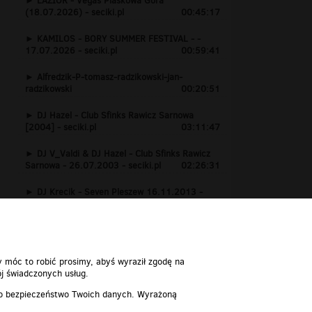
LAZIOR - Vegas Piaskowa Góra
(18.07.2026) - seciki.pl
00:45:17
KAMILOS - BORY SUMMER FESTIVAL - -
17.07.2026 - seciki.pl
00:59:41
Alfredzik-P-tomasz-radzikowski-jan-
radzikowski
00:20:51
DJ Hazel - Club Sfinks Rawicz Sarnowa
[2004] - seciki.pl
03:11:47
DJ V_Valdi & DJ Hazel - Club Sfinks Rawicz
Sarnowa - 26.07.2003 - seciki.pl
02:26:31
DJ Krecik - Seven Pleszew 16.11.2013 -
www.seciki.pl
01:24:15
y móc to robić prosimy, abyś wyraził zgodę na
j świadczonych usług.
 o bezpieczeństwo Twoich danych. Wyrażoną