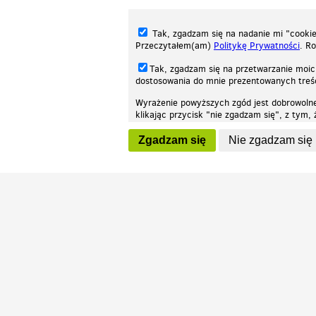
Tak, zgadzam się na nadanie mi "cookie"
Przeczytałem(am)
Politykę Prywatności
. R
Tak, zgadzam się na przetwarzanie moic
dostosowania do mnie prezentowanych tre
Wyrażenie powyższych zgód jest dobrowoln
klikając przycisk "nie zgadzam się", z tym
Nasza strona internetowa używa plików cookies (tzw. ciasteczka) w celach stat
wycofaniem.
moż
Zgadzam się
Nie zgadzam się