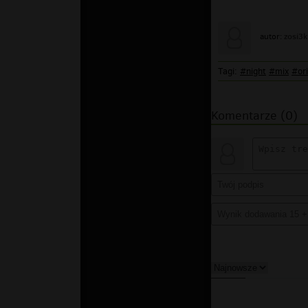
zosi3k
autor:
Tagi:
#night
#mix
#ori
Komentarze (0)