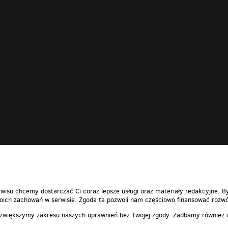
wisu chcemy dostarczać Ci coraz lepsze usługi oraz materiały redakcyjne. B
ich zachowań w serwisie. Zgoda ta pozwoli nam częściowo finansować rozwó
 zwiększymy zakresu naszych uprawnień bez Twojej zgody. Zadbamy również