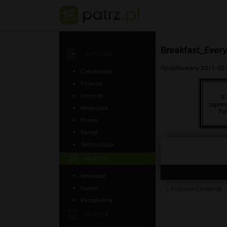
Breakfast_Ever
ARTYKUŁY
Opublikowany 2011-02-
Ciekawostki
Finanse
Internet
Medycyna
Prawo
Sprzęt
Technologia
MUZYKA
śmieszne
humor
« Poprzedni materiał
Poczekalnia
ZDJĘCIA