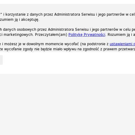
 i korzystanie z danych przez Administratora Serwisu i jego partnerów w ce
ozumiem ją i akceptuję.
h danych osobowych przez Administratora Serwisu i jego partnerów w celu pe
ści marketingowych. Przeczytałem(am)
Politykę Prywatności
. Rozumiem ją i 
e i możesz je w dowolnym momencie wycofać (na podstronie z
ustawieniami 
, że wycofanie zgody nie będzie miało wpływu na zgodność z prawem przetwarz
ystycznych, reklamowych oraz funkcjonalnych. Dzięki nim możemy indywidualnie dost
liwość wyłączenia ich w przeglądarce, dzięki czemu nie będą zbierane żadne informa
Zapoznaj się z naszą polityką prywatności
Ok, rozumiem