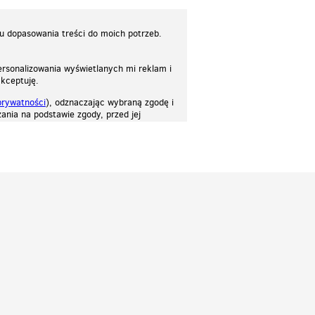
lu dopasowania treści do moich potrzeb.
rsonalizowania wyświetlanych mi reklam i
akceptuję.
prywatności
), odznaczając wybraną zgodę i
ania na podstawie zgody, przed jej
osować stronę do twoich potrzeb. Każdy może zaakceptować pliki cookies albo ma
cje.
Patrz.pl
Strona główna
Regulamin