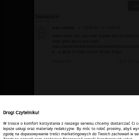
bialy naczelik
▪
2008-02-10 12:00:28
stwierdzam zee szacunet typowi boo docenia to 
bialy ijebo skura jest biala
szacunekkkkkkkkkkkkkkkkkkkkkkkkkkkkkkkkk
iii ..a gural to bialy muzyn pf jaki frajer
Odpowiedz
0
0
Z
Drogi Czytelniku!
W trosce o komfort korzystania z naszego serwisu chcemy dostarczać Ci c
lepsze usługi oraz materiały redakcyjne. By móc to robić prosimy, abyś wyr
zgodę na dopasowywanie treści marketingowych do Twoich zachowań w ser