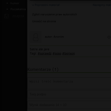
humor
« Poprzedni materiał
Następny mate
Poczekalnia
Zgłoś naruszenie praw autorskich
ZDJĘCIA
Umieść na stronie
autor: Anonim
Satre ale jare
Tagi:
#sprawdz
#soso
#borixon
Komentarze (1)