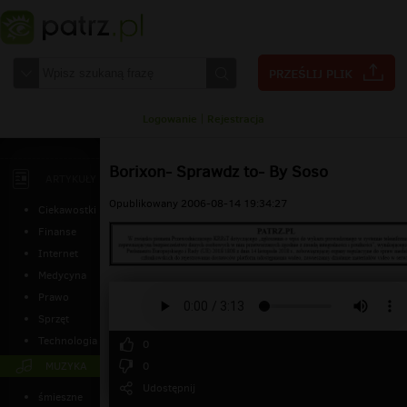
Logowanie
|
Rejestracja
Borixon- Sprawdz to- By Soso
ARTYKUŁY
Opublikowany 2006-08-14 19:34:27
Ciekawostki
Finanse
Internet
Medycyna
Prawo
Sprzęt
Technologia
0
MUZYKA
0
Udostępnij
śmieszne