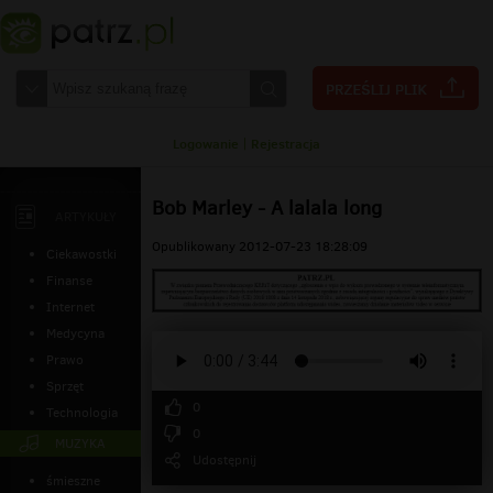
Logowanie
|
Rejestracja
Bob Marley - A lalala long
ARTYKUŁY
Opublikowany 2012-07-23 18:28:09
Ciekawostki
Finanse
Internet
Medycyna
Prawo
Sprzęt
0
Technologia
0
MUZYKA
Udostępnij
śmieszne