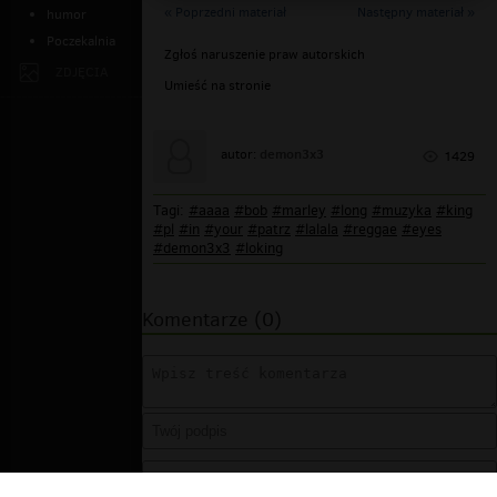
« Poprzedni materiał
Następny materiał »
humor
Poczekalnia
Zgłoś naruszenie praw autorskich
ZDJĘCIA
Umieść na stronie
demon3x3
autor:
1429
Tagi:
#aaaa
#bob
#marley
#long
#muzyka
#king
#pl
#in
#your
#patrz
#lalala
#reggae
#eyes
#demon3x3
#loking
Komentarze (0)