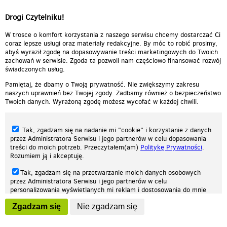
Drogi Czytelniku!
W trosce o komfort korzystania z naszego serwisu chcemy dostarczać Ci
coraz lepsze usługi oraz materiały redakcyjne. By móc to robić prosimy,
abyś wyraził zgodę na dopasowywanie treści marketingowych do Twoich
zachowań w serwisie. Zgoda ta pozwoli nam częściowo finansować rozwój
świadczonych usług.
Pamiętaj, że dbamy o Twoją prywatność. Nie zwiększymy zakresu
naszych uprawnień bez Twojej zgody. Zadbamy również o bezpieczeństwo
Twoich danych. Wyrażoną zgodę możesz wycofać w każdej chwili.
Tak, zgadzam się na nadanie mi "cookie" i korzystanie z danych
przez Administratora Serwisu i jego partnerów w celu dopasowania
treści do moich potrzeb. Przeczytałem(am)
Politykę Prywatności
.
Rozumiem ją i akceptuję.
Nasza strona internetowa używa plików cookies (tzw. ciasteczka) w celach
Tak, zgadzam się na przetwarzanie moich danych osobowych
statystycznych, reklamowych oraz funkcjonalnych. Dzięki nim możemy
przez Administratora Serwisu i jego partnerów w celu
indywidualnie dostosować stronę do twoich potrzeb. Każdy może zaakceptować
personalizowania wyświetlanych mi reklam i dostosowania do mnie
pliki cookies albo ma możliwość wyłączenia ich w przeglądarce, dzięki czemu nie
prezentowanych treści marketingowych. Przeczytałem(am)
Politykę
będą zbierane żadne informacje.
Zgadzam się
Nie zgadzam się
Prywatności
. Rozumiem ją i akceptuję.
Zapoznaj się z naszą polityką prywatności
Ok, rozumiem
Wyrażenie powyższych zgód jest dobrowolne i możesz je w dowolnym