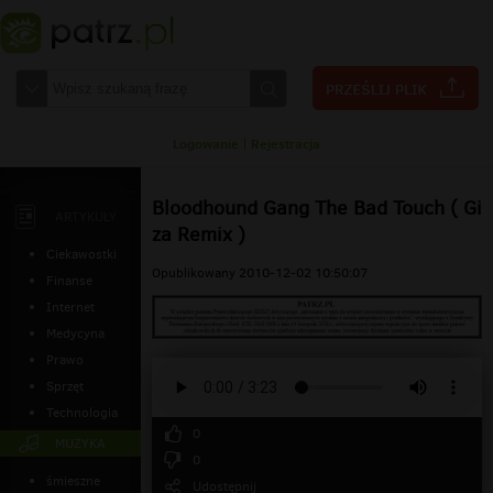
Logowanie
|
Rejestracja
Bloodhound Gang The Bad Touch ( Gi
ARTYKUŁY
za Remix )
Ciekawostki
Opublikowany 2010-12-02 10:50:07
Finanse
Internet
Medycyna
Prawo
Sprzęt
Technologia
0
MUZYKA
0
śmieszne
Udostępnij