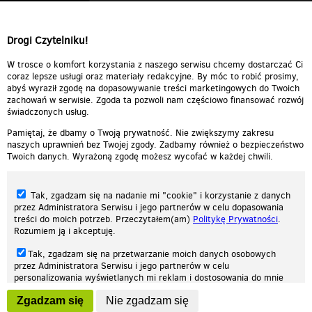
Drogi Czytelniku!
W trosce o komfort korzystania z naszego serwisu chcemy dostarczać Ci
coraz lepsze usługi oraz materiały redakcyjne. By móc to robić prosimy,
abyś wyraził zgodę na dopasowywanie treści marketingowych do Twoich
zachowań w serwisie. Zgoda ta pozwoli nam częściowo finansować rozwój
świadczonych usług.
Pamiętaj, że dbamy o Twoją prywatność. Nie zwiększymy zakresu
naszych uprawnień bez Twojej zgody. Zadbamy również o bezpieczeństwo
Twoich danych. Wyrażoną zgodę możesz wycofać w każdej chwili.
Tak, zgadzam się na nadanie mi "cookie" i korzystanie z danych
przez Administratora Serwisu i jego partnerów w celu dopasowania
treści do moich potrzeb. Przeczytałem(am)
Politykę Prywatności
.
Rozumiem ją i akceptuję.
Nasza strona internetowa używa plików cookies (tzw. ciasteczka) w celach
Tak, zgadzam się na przetwarzanie moich danych osobowych
statystycznych, reklamowych oraz funkcjonalnych. Dzięki nim możemy
przez Administratora Serwisu i jego partnerów w celu
indywidualnie dostosować stronę do twoich potrzeb. Każdy może zaakceptować
personalizowania wyświetlanych mi reklam i dostosowania do mnie
pliki cookies albo ma możliwość wyłączenia ich w przeglądarce, dzięki czemu nie
prezentowanych treści marketingowych. Przeczytałem(am)
Politykę
będą zbierane żadne informacje.
Zgadzam się
Nie zgadzam się
Prywatności
. Rozumiem ją i akceptuję.