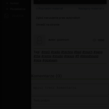
humor
« Poprzedni materiał
Następny materiał »
Poczekalnia
ZDJĘCIA
Zgłoś naruszenie praw autorskich
Umieść na stronie
gizateam
autor:
1030
Tagi:
#mp3
#radio
#techno
#bad
#touch
#gang
#the
#remix
#studio
#nexus
#fl
#bloodhound
#giza
#gizateam
Komentarze (0)