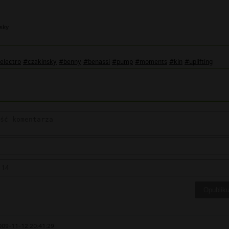
sky
electro
#czakinsky
#benny
#benassi
#pump
#moments
#kin
#uplifting
009-11-12 20:41:29