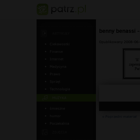
benny benassi -
ARTYKUŁY
Opublikowany 2008-06-
Ciekawostki
Finanse
Internet
Medycyna
Prawo
Sprzęt
Technologia
MUZYKA
śmieszne
humor
« Poprzedni materiał
Poczekalnia
ZDJĘCIA