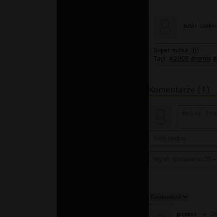
czakin
autor:
Super nutka :)))
Tagi:
#2008
#remix
#
Komentarze (1)
picasso
▪
2