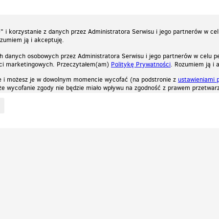
 i korzystanie z danych przez Administratora Serwisu i jego partnerów w ce
ozumiem ją i akceptuję.
h danych osobowych przez Administratora Serwisu i jego partnerów w celu pe
ści marketingowych. Przeczytałem(am)
Politykę Prywatności
. Rozumiem ją i 
e i możesz je w dowolnym momencie wycofać (na podstronie z
ustawieniami 
, że wycofanie zgody nie będzie miało wpływu na zgodność z prawem przetwarz
ystycznych, reklamowych oraz funkcjonalnych. Dzięki nim możemy indywidualnie dost
liwość wyłączenia ich w przeglądarce, dzięki czemu nie będą zbierane żadne informa
Zapoznaj się z naszą polityką prywatności
Ok, rozumiem