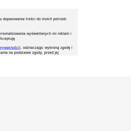
lu dopasowania treści do moich potrzeb.
rsonalizowania wyświetlanych mi reklam i
akceptuję.
prywatności
), odznaczając wybraną zgodę i
ania na podstawie zgody, przed jej
osować stronę do twoich potrzeb. Każdy może zaakceptować pliki cookies albo ma
cje.
Patrz.pl
Strona główna