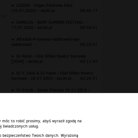
LAZIOR - Vegas Piaskowa Góra
(18.07.2026) - seciki.pl
00:45:17
reść
KAMILOS - BORY SUMMER FESTIVAL - -
17.07.2026 - seciki.pl
00:59:41
Alfredzik-P-tomasz-radzikowski-jan-
radzikowski
00:20:51
DJ Hazel - Club Sfinks Rawicz Sarnowa
[2004] - seciki.pl
03:11:47
DJ V_Valdi & DJ Hazel - Club Sfinks Rawicz
Sarnowa - 26.07.2003 - seciki.pl
02:26:31
DJ Krecik - Seven Pleszew 16.11.2013 -
www.seciki.pl
01:24:15
y móc to robić prosimy, abyś wyraził zgodę na
j świadczonych usług.
 o bezpieczeństwo Twoich danych. Wyrażoną