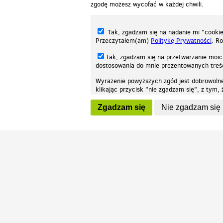
zgodę możesz wycofać w każdej chwili.
Tak, zgadzam się na nadanie mi "cookie"
Przeczytałem(am)
Politykę Prywatności
. R
Tak, zgadzam się na przetwarzanie moic
dostosowania do mnie prezentowanych tre
Wyrażenie powyższych zgód jest dobrowoln
klikając przycisk "nie zgadzam się", z tym
Nasza strona internetowa używa plików cookies (tzw. ciasteczka) w celach stat
wycofaniem.
moż
Zgadzam się
Nie zgadzam się