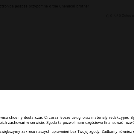
ctronica jeszcze przypomne o the Chemical brother
0
0
Zgłoś t
wisu chcemy dostarczać Ci coraz lepsze usługi oraz materiały redakcyjne. B
ich zachowań w serwisie. Zgoda ta pozwoli nam częściowo finansować rozwó
 zwiększymy zakresu naszych uprawnień bez Twojej zgody. Zadbamy również