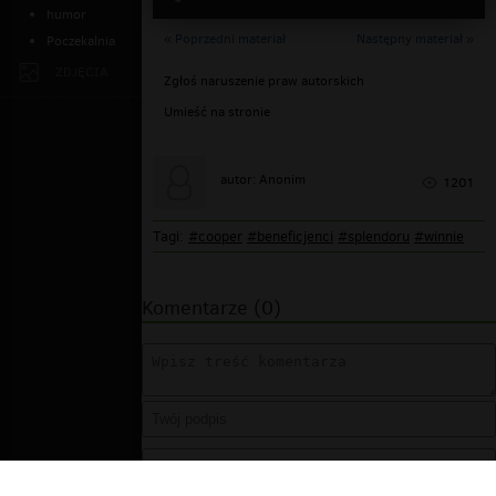
humor
« Poprzedni materiał
Następny materiał »
Poczekalnia
ZDJĘCIA
Zgłoś naruszenie praw autorskich
Umieść na stronie
autor: Anonim
1201
Tagi:
#cooper
#beneficjenci
#splendoru
#winnie
Komentarze (0)