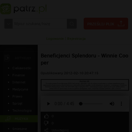
Logowanie
|
Rejestracja
Beneficjenci Splendoru - Winnie Coo
ARTYKUŁY
per
Ciekawostki
Opublikowany 2012-02-10 20:47:15
Finanse
Internet
Medycyna
Prawo
Sprzęt
Technologia
0
MUZYKA
0
śmieszne
Udostępnij