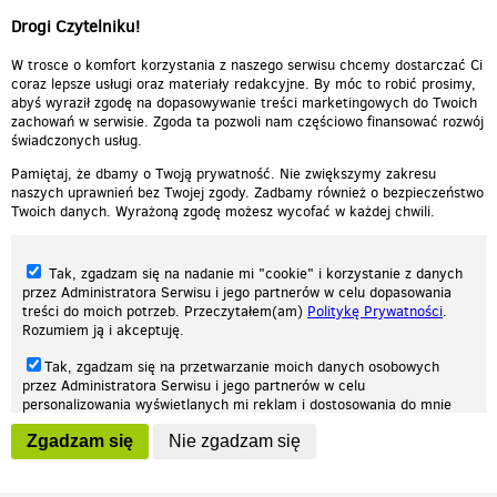
Drogi Czytelniku!
W trosce o komfort korzystania z naszego serwisu chcemy dostarczać Ci
coraz lepsze usługi oraz materiały redakcyjne. By móc to robić prosimy,
abyś wyraził zgodę na dopasowywanie treści marketingowych do Twoich
zachowań w serwisie. Zgoda ta pozwoli nam częściowo finansować rozwój
świadczonych usług.
Pamiętaj, że dbamy o Twoją prywatność. Nie zwiększymy zakresu
naszych uprawnień bez Twojej zgody. Zadbamy również o bezpieczeństwo
Twoich danych. Wyrażoną zgodę możesz wycofać w każdej chwili.
Tak, zgadzam się na nadanie mi "cookie" i korzystanie z danych
przez Administratora Serwisu i jego partnerów w celu dopasowania
treści do moich potrzeb. Przeczytałem(am)
Politykę Prywatności
.
Rozumiem ją i akceptuję.
Nasza strona internetowa używa plików cookies (tzw. ciasteczka) w celach
Tak, zgadzam się na przetwarzanie moich danych osobowych
statystycznych, reklamowych oraz funkcjonalnych. Dzięki nim możemy
przez Administratora Serwisu i jego partnerów w celu
indywidualnie dostosować stronę do twoich potrzeb. Każdy może zaakceptować
personalizowania wyświetlanych mi reklam i dostosowania do mnie
pliki cookies albo ma możliwość wyłączenia ich w przeglądarce, dzięki czemu nie
prezentowanych treści marketingowych. Przeczytałem(am)
Politykę
będą zbierane żadne informacje.
Zgadzam się
Nie zgadzam się
Prywatności
. Rozumiem ją i akceptuję.
Zapoznaj się z naszą polityką prywatności
Ok, rozumiem
Wyrażenie powyższych zgód jest dobrowolne i możesz je w dowolnym
momencie wycofać (na podstronie z
ustawieniami prywatności
),