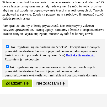
W trosce o komfort korzystania z naszego serwisu chcemy dostarczać Ci
coraz lepsze usługi oraz materiały redakcyjne. By móc to robić prosimy,
abyś wyraził zgodę na dopasowywanie treści marketingowych do Twoich
zachowań w serwisie. Zgoda ta pozwoli nam częściowo finansować rozwój
świadczonych usług.
Pamiętaj, że dbamy o Twoją prywatność. Nie zwiększymy zakresu
naszych uprawnień bez Twojej zgody. Zadbamy również o bezpieczeństwo
Twoich danych. Wyrażoną zgodę możesz wycofać w każdej chwili.
Tak, zgadzam się na nadanie mi "cookie" i korzystanie z danych
przez Administratora Serwisu i jego partnerów w celu dopasowania
treści do moich potrzeb. Przeczytałem(am)
Politykę Prywatności
.
Rozumiem ją i akceptuję.
Nasza strona internetowa używa plików cookies (tzw. ciasteczka) w celach
Tak, zgadzam się na przetwarzanie moich danych osobowych
statystycznych, reklamowych oraz funkcjonalnych. Dzięki nim możemy
przez Administratora Serwisu i jego partnerów w celu
indywidualnie dostosować stronę do twoich potrzeb. Każdy może zaakceptować
personalizowania wyświetlanych mi reklam i dostosowania do mnie
pliki cookies albo ma możliwość wyłączenia ich w przeglądarce, dzięki czemu nie
prezentowanych treści marketingowych. Przeczytałem(am)
Politykę
będą zbierane żadne informacje.
Zgadzam się
Nie zgadzam się
Prywatności
. Rozumiem ją i akceptuję.
Zapoznaj się z naszą polityką prywatności
Ok, rozumiem
Wyrażenie powyższych zgód jest dobrowolne i możesz je w dowolnym
momencie wycofać (na podstronie z
ustawieniami prywatności
),
odznaczając wybraną zgodę i klikając przycisk "nie zgadzam się", z
tym, że wycofanie zgody nie będzie miało wpływu na zgodność z