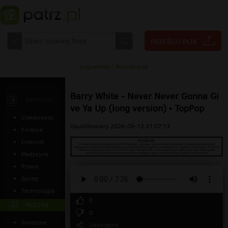
Logowanie
|
Rejestracja
Barry White - Never Never Gonna Gi
ARTYKUŁY
ve Ya Up (long version) • TopPop
Ciekawostki
Opublikowany 2026-05-12 21:07:13
Finanse
Internet
Medycyna
Prawo
Sprzęt
Technologia
0
MUZYKA
0
śmieszne
Udostępnij