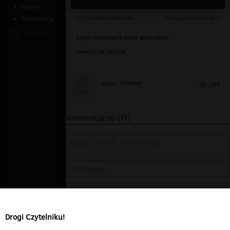
humor
« Poprzedni materiał
Następny materiał »
Poczekalnia
ZDJĘCIA
Zgłoś naruszenie praw autorskich
Umieść na stronie
autor: Anonim
189
Komentarze (0)
Drogi Czytelniku!