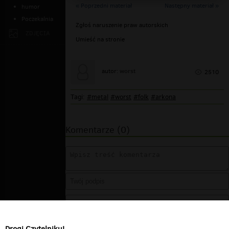
« Poprzedni materiał
Następny materiał »
humor
Poczekalnia
Zgłoś naruszenie praw autorskich
ZDJĘCIA
Umieść na stronie
worst
autor:
2510
Tagi:
#metal
#worst
#folk
#arkona
Komentarze (0)
Drogi Czytelniku!