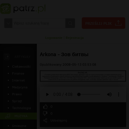
Logowanie
|
Rejestracja
Arkona - Зов битвы
ARTYKUŁY
Opublikowany 2008-05-13 03:53:08
Ciekawostki
Finanse
Internet
Medycyna
Prawo
Sprzęt
0
Technologia
0
MUZYKA
Udostępnij
śmieszne