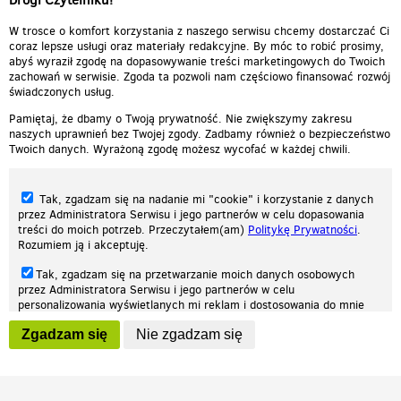
W trosce o komfort korzystania z naszego serwisu chcemy dostarczać Ci
coraz lepsze usługi oraz materiały redakcyjne. By móc to robić prosimy,
abyś wyraził zgodę na dopasowywanie treści marketingowych do Twoich
zachowań w serwisie. Zgoda ta pozwoli nam częściowo finansować rozwój
świadczonych usług.
Pamiętaj, że dbamy o Twoją prywatność. Nie zwiększymy zakresu
naszych uprawnień bez Twojej zgody. Zadbamy również o bezpieczeństwo
Twoich danych. Wyrażoną zgodę możesz wycofać w każdej chwili.
Tak, zgadzam się na nadanie mi "cookie" i korzystanie z danych
przez Administratora Serwisu i jego partnerów w celu dopasowania
treści do moich potrzeb. Przeczytałem(am)
Politykę Prywatności
.
Rozumiem ją i akceptuję.
Nasza strona internetowa używa plików cookies (tzw. ciasteczka) w celach
Tak, zgadzam się na przetwarzanie moich danych osobowych
statystycznych, reklamowych oraz funkcjonalnych. Dzięki nim możemy
przez Administratora Serwisu i jego partnerów w celu
indywidualnie dostosować stronę do twoich potrzeb. Każdy może zaakceptować
personalizowania wyświetlanych mi reklam i dostosowania do mnie
pliki cookies albo ma możliwość wyłączenia ich w przeglądarce, dzięki czemu nie
prezentowanych treści marketingowych. Przeczytałem(am)
Politykę
będą zbierane żadne informacje.
Zgadzam się
Nie zgadzam się
Prywatności
. Rozumiem ją i akceptuję.
Zapoznaj się z naszą polityką prywatności
Ok, rozumiem
Wyrażenie powyższych zgód jest dobrowolne i możesz je w dowolnym
momencie wycofać (na podstronie z
ustawieniami prywatności
),
odznaczając wybraną zgodę i klikając przycisk "nie zgadzam się", z