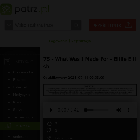
Logowanie
|
Rejestracja
75 - What Was I Made For - Billie Eili
ARTYKUŁY
sh
Ciekawostki
Opublikowany 2025-07-11 09:03:09
Finanse
Internet
Medycyna
Prawo
Sprzęt
Technologia
0
MUZYKA
0
śmieszne
Udostępnij