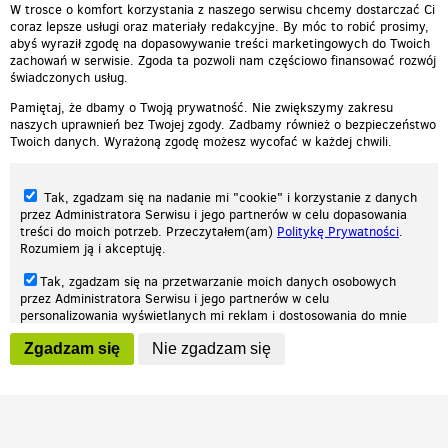
W trosce o komfort korzystania z naszego serwisu chcemy dostarczać Ci
coraz lepsze usługi oraz materiały redakcyjne. By móc to robić prosimy,
abyś wyraził zgodę na dopasowywanie treści marketingowych do Twoich
zachowań w serwisie. Zgoda ta pozwoli nam częściowo finansować rozwój
świadczonych usług.
Pamiętaj, że dbamy o Twoją prywatność. Nie zwiększymy zakresu
naszych uprawnień bez Twojej zgody. Zadbamy również o bezpieczeństwo
Twoich danych. Wyrażoną zgodę możesz wycofać w każdej chwili.
Tak, zgadzam się na nadanie mi "cookie" i korzystanie z danych
przez Administratora Serwisu i jego partnerów w celu dopasowania
treści do moich potrzeb. Przeczytałem(am)
Politykę Prywatności
.
Rozumiem ją i akceptuję.
Nasza strona internetowa używa plików cookies (tzw. ciasteczka) w celach
Tak, zgadzam się na przetwarzanie moich danych osobowych
statystycznych, reklamowych oraz funkcjonalnych. Dzięki nim możemy
przez Administratora Serwisu i jego partnerów w celu
indywidualnie dostosować stronę do twoich potrzeb. Każdy może zaakceptować
personalizowania wyświetlanych mi reklam i dostosowania do mnie
pliki cookies albo ma możliwość wyłączenia ich w przeglądarce, dzięki czemu nie
prezentowanych treści marketingowych. Przeczytałem(am)
Politykę
będą zbierane żadne informacje.
Zgadzam się
Nie zgadzam się
Prywatności
. Rozumiem ją i akceptuję.
Zapoznaj się z naszą polityką prywatności
Ok, rozumiem
Wyrażenie powyższych zgód jest dobrowolne i możesz je w dowolnym
momencie wycofać (na podstronie z
ustawieniami prywatności
),
odznaczając wybraną zgodę i klikając przycisk "nie zgadzam się", z
tym, że wycofanie zgody nie będzie miało wpływu na zgodność z