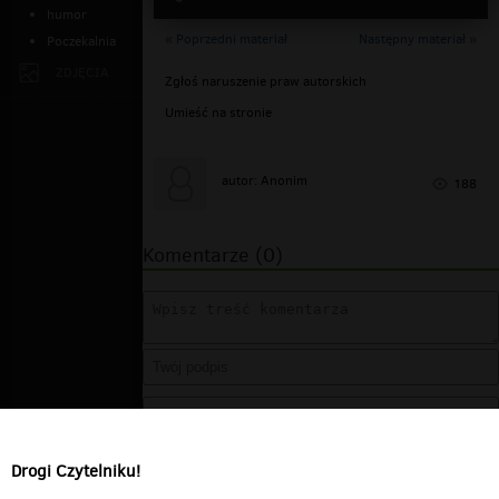
humor
« Poprzedni materiał
Następny materiał »
Poczekalnia
ZDJĘCIA
Zgłoś naruszenie praw autorskich
Umieść na stronie
autor: Anonim
188
Komentarze (0)
Drogi Czytelniku!