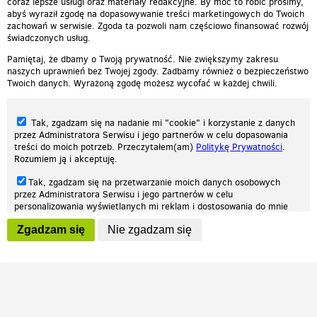
coraz lepsze usługi oraz materiały redakcyjne. By móc to robić prosimy,
abyś wyraził zgodę na dopasowywanie treści marketingowych do Twoich
zachowań w serwisie. Zgoda ta pozwoli nam częściowo finansować rozwój
świadczonych usług.
Pamiętaj, że dbamy o Twoją prywatność. Nie zwiększymy zakresu
naszych uprawnień bez Twojej zgody. Zadbamy również o bezpieczeństwo
Twoich danych. Wyrażoną zgodę możesz wycofać w każdej chwili.
Tak, zgadzam się na nadanie mi "cookie" i korzystanie z danych
przez Administratora Serwisu i jego partnerów w celu dopasowania
treści do moich potrzeb. Przeczytałem(am)
Politykę Prywatności
.
Rozumiem ją i akceptuję.
Nasza strona internetowa używa plików cookies (tzw. ciasteczka) w celach
Tak, zgadzam się na przetwarzanie moich danych osobowych
statystycznych, reklamowych oraz funkcjonalnych. Dzięki nim możemy
przez Administratora Serwisu i jego partnerów w celu
indywidualnie dostosować stronę do twoich potrzeb. Każdy może zaakceptować
personalizowania wyświetlanych mi reklam i dostosowania do mnie
pliki cookies albo ma możliwość wyłączenia ich w przeglądarce, dzięki czemu nie
prezentowanych treści marketingowych. Przeczytałem(am)
Politykę
będą zbierane żadne informacje.
Zgadzam się
Nie zgadzam się
Prywatności
. Rozumiem ją i akceptuję.
Zapoznaj się z naszą polityką prywatności
Ok, rozumiem
Wyrażenie powyższych zgód jest dobrowolne i możesz je w dowolnym
momencie wycofać (na podstronie z
ustawieniami prywatności
),
odznaczając wybraną zgodę i klikając przycisk "nie zgadzam się", z
tym, że wycofanie zgody nie będzie miało wpływu na zgodność z
prawem przetwarzania na podstawie zgody, przed jej wycofaniem.