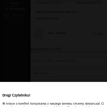
« Poprzedni materiał
Następny materiał »
humor
Poczekalnia
Zgłoś naruszenie praw autorskich
ZDJĘCIA
Umieść na stronie
autor: Anonim
204
Komentarze (0)
Drogi Czytelniku!
W trosce o komfort korzystania z naszego serwisu chcemy dostarczać Ci