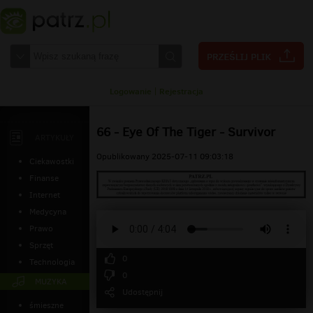
Logowanie
|
Rejestracja
66 - Eye Of The Tiger - Survivor
ARTYKUŁY
Opublikowany 2025-07-11 09:03:18
Ciekawostki
Finanse
Internet
Medycyna
Prawo
Sprzęt
0
Technologia
0
MUZYKA
Udostępnij
śmieszne