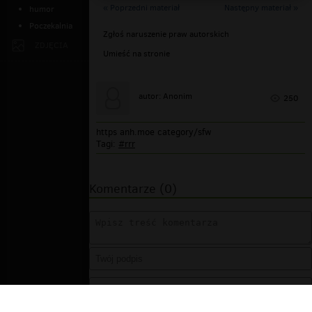
« Poprzedni materiał
Następny materiał »
humor
Poczekalnia
Zgłoś naruszenie praw autorskich
ZDJĘCIA
Umieść na stronie
autor: Anonim
250
https anh.moe category/sfw
Tagi:
#rrr
Komentarze (0)