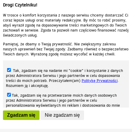
Drogi Czytelniku!
W trosce o komfort korzystania z naszego serwisu chcemy dostarczać Ci
coraz lepsze usługi oraz materiały redakcyjne. By móc to robić prosimy,
abyś wyraził zgodę na dopasowywanie treści marketingowych do Twoich
zachowań w serwisie. Zgoda ta pozwoli nam częściowo finansować rozwój
świadczonych usług.
Pamiętaj, że dbamy o Twoją prywatność. Nie zwiększymy zakresu
naszych uprawnień bez Twojej zgody. Zadbamy również o bezpieczeństwo
Twoich danych. Wyrażoną zgodę możesz wycofać w każdej chwili.
Tak, zgadzam się na nadanie mi "cookie" i korzystanie z danych
przez Administratora Serwisu i jego partnerów w celu dopasowania
treści do moich potrzeb. Przeczytałem(am)
Politykę Prywatności
.
Rozumiem ją i akceptuję.
Nasza strona internetowa używa plików cookies (tzw. ciasteczka) w celach
Tak, zgadzam się na przetwarzanie moich danych osobowych
statystycznych, reklamowych oraz funkcjonalnych. Dzięki nim możemy
przez Administratora Serwisu i jego partnerów w celu
indywidualnie dostosować stronę do twoich potrzeb. Każdy może zaakceptować
personalizowania wyświetlanych mi reklam i dostosowania do mnie
pliki cookies albo ma możliwość wyłączenia ich w przeglądarce, dzięki czemu nie
prezentowanych treści marketingowych. Przeczytałem(am)
Politykę
będą zbierane żadne informacje.
Zgadzam się
Nie zgadzam się
Prywatności
. Rozumiem ją i akceptuję.
Zapoznaj się z naszą polityką prywatności
Ok, rozumiem
Wyrażenie powyższych zgód jest dobrowolne i możesz je w dowolnym
momencie wycofać (na podstronie z
ustawieniami prywatności
),