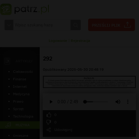
Logowanie
|
Rejestracja
292
ARTYKUŁY
Opublikowany 2025-05-30 20:48:19
Ciekawostki
Finanse
Internet
Medycyna
Prawo
Sprzęt
0
Technologia
0
MUZYKA
Udostępnij
śmieszne