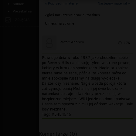
« Poprzedni materiał
Następny materiał »
humor
Poczekalnia
Zgłoś naruszenie praw autorskich
ZDJĘCIA
Umieść na stronie
autor: Anonim
176
Pewnego dnia w roku 1987 jako chodziłem sobie
po Beverly Hills nagle stoję tyłem w stronę pewnej
kobiety w krótkich spodenkach. Nagle ta kobieta
bierze mnie na ręce, później ta kobieta mówi do
mnie spokojnie ruszamy na długą wycieczkę.
Dalsze losy nieznane. Nagle wpada policja która
zatrzymuje panią Michalinę i jej dwie koleżanki,
natomiast zostaje odwieziony przez policję w
bezpieczne miejsce . Wiki jedzie do domu państwa
Harris tam spędza z nimi i jej córkom wakacje. Dale
losy nieznane.
Tagi:
#5454545
Komentarze (0)