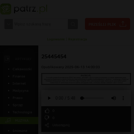
Logowanie
|
Rejestracja
25445454
ARTYKUŁY
Opublikowany 2025-06-13 14:00:03
Ciekawostki
Finanse
Internet
Medycyna
Prawo
Sprzęt
0
Technologia
0
MUZYKA
Udostępnij
śmieszne