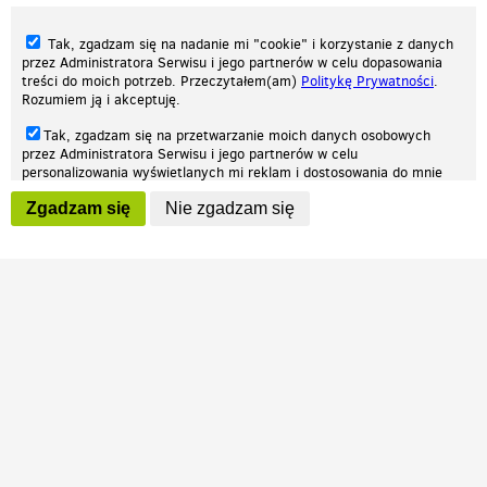
Tak, zgadzam się na nadanie mi "cookie" i korzystanie z danych
przez Administratora Serwisu i jego partnerów w celu dopasowania
treści do moich potrzeb. Przeczytałem(am)
Politykę Prywatności
.
Rozumiem ją i akceptuję.
Nasza strona internetowa używa plików cookies (tzw. ciasteczka) w celach
Tak, zgadzam się na przetwarzanie moich danych osobowych
statystycznych, reklamowych oraz funkcjonalnych. Dzięki nim możemy
przez Administratora Serwisu i jego partnerów w celu
indywidualnie dostosować stronę do twoich potrzeb. Każdy może zaakceptować
personalizowania wyświetlanych mi reklam i dostosowania do mnie
pliki cookies albo ma możliwość wyłączenia ich w przeglądarce, dzięki czemu nie
prezentowanych treści marketingowych. Przeczytałem(am)
Politykę
będą zbierane żadne informacje.
Zgadzam się
Nie zgadzam się
Prywatności
. Rozumiem ją i akceptuję.
Zapoznaj się z naszą polityką prywatności
Ok, rozumiem
Wyrażenie powyższych zgód jest dobrowolne i możesz je w dowolnym
momencie wycofać (na podstronie z
ustawieniami prywatności
),
odznaczając wybraną zgodę i klikając przycisk "nie zgadzam się", z
tym, że wycofanie zgody nie będzie miało wpływu na zgodność z
prawem przetwarzania na podstawie zgody, przed jej wycofaniem.
Patrz.pl
Strona główna
Regulamin
Polityka prywatności