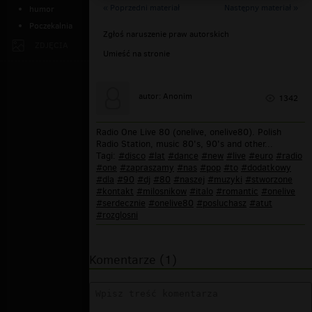
« Poprzedni materiał
Następny materiał »
humor
Poczekalnia
Zgłoś naruszenie praw autorskich
ZDJĘCIA
Umieść na stronie
autor: Anonim
1342
Radio One Live 80 (onelive, onelive80). Polish
Radio Station, music 80's, 90's and other...
Tagi:
#disco
#lat
#dance
#new
#live
#euro
#radio
#one
#zapraszamy
#nas
#pop
#to
#dodatkowy
#dla
#90
#dj
#80
#naszej
#muzyki
#stworzone
#kontakt
#milosnikow
#italo
#romantic
#onelive
#serdecznie
#onelive80
#posluchasz
#atut
#rozglosni
Komentarze (1)