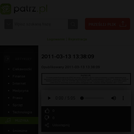
Logowanie
|
Rejestracja
2011-03-13 13:38:09
ARTYKUŁY
Opublikowany 2011-03-13 13:38:09
Ciekawostki
Finanse
Internet
Medycyna
Prawo
Sprzęt
0
Technologia
0
MUZYKA
Udostępnij
śmieszne