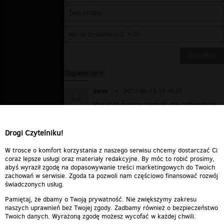
Serek
▪
2011-03-13 13:49:47
Miał ktoś świetny pomysł, aby odświeżyćw
ten sposób numer Modern Talking... Takie
utwory posłuchacie róznież w Radiu
OneLive80.pl
Drogi Czytelniku!
Odpowiedz
0
0
Zgłoś treść
W trosce o komfort korzystania z naszego serwisu chcemy dostarczać Ci
coraz lepsze usługi oraz materiały redakcyjne. By móc to robić prosimy,
abyś wyraził zgodę na dopasowywanie treści marketingowych do Twoich
zachowań w serwisie. Zgoda ta pozwoli nam częściowo finansować rozwój
świadczonych usług.
Pamiętaj, że dbamy o Twoją prywatność. Nie zwiększymy zakresu
naszych uprawnień bez Twojej zgody. Zadbamy również o bezpieczeństwo
Twoich danych. Wyrażoną zgodę możesz wycofać w każdej chwili.