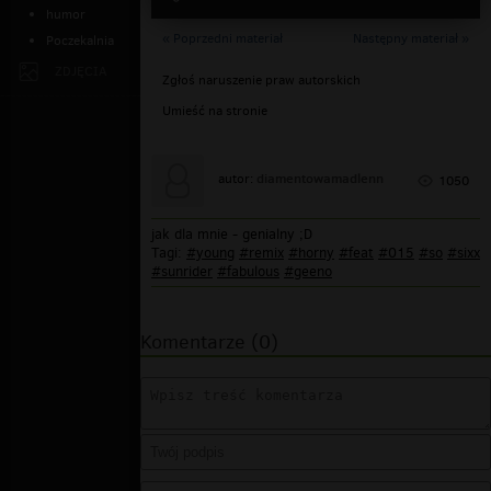
humor
« Poprzedni materiał
Następny materiał »
Poczekalnia
ZDJĘCIA
Zgłoś naruszenie praw autorskich
Umieść na stronie
diamentowamadlenn
autor:
1050
jak dla mnie - genialny ;D
Tagi:
#young
#remix
#horny
#feat
#015
#so
#sixx
#sunrider
#fabulous
#geeno
Komentarze (0)