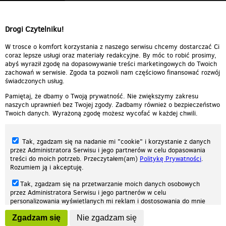
Drogi Czytelniku!
W trosce o komfort korzystania z naszego serwisu chcemy dostarczać Ci
coraz lepsze usługi oraz materiały redakcyjne. By móc to robić prosimy,
abyś wyraził zgodę na dopasowywanie treści marketingowych do Twoich
zachowań w serwisie. Zgoda ta pozwoli nam częściowo finansować rozwój
świadczonych usług.
Pamiętaj, że dbamy o Twoją prywatność. Nie zwiększymy zakresu
naszych uprawnień bez Twojej zgody. Zadbamy również o bezpieczeństwo
Twoich danych. Wyrażoną zgodę możesz wycofać w każdej chwili.
Tak, zgadzam się na nadanie mi "cookie" i korzystanie z danych
przez Administratora Serwisu i jego partnerów w celu dopasowania
treści do moich potrzeb. Przeczytałem(am)
Politykę Prywatności
.
Rozumiem ją i akceptuję.
Nasza strona internetowa używa plików cookies (tzw. ciasteczka) w celach
Tak, zgadzam się na przetwarzanie moich danych osobowych
statystycznych, reklamowych oraz funkcjonalnych. Dzięki nim możemy
przez Administratora Serwisu i jego partnerów w celu
indywidualnie dostosować stronę do twoich potrzeb. Każdy może zaakceptować
personalizowania wyświetlanych mi reklam i dostosowania do mnie
pliki cookies albo ma możliwość wyłączenia ich w przeglądarce, dzięki czemu nie
prezentowanych treści marketingowych. Przeczytałem(am)
Politykę
będą zbierane żadne informacje.
Zgadzam się
Nie zgadzam się
Prywatności
. Rozumiem ją i akceptuję.