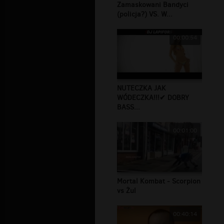
Zamaskowani Bandyci
(policja?) VS. W...
00:00:54
NUTECZKA JAK
WÓDECZKA!!!✔ DOBRY
BASS...
00:01:00
Mortal Kombat - Scorpion
vs Żul
00:40:14