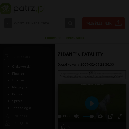
Logowanie
|
Rejestracja
ZIDANE"s FATALITY
ARTYKUŁY
Opublikowany 2007-02-05 22:36:33
Ciekawostki
Finanse
Internet
Medycyna
Prawo
Sprzęt
Technologia
Odtwarzaj
MUZYKA
00:00
ZDJĘCIA
0