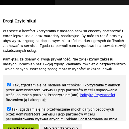
Drogi Czytelniku!
W trosce o komfort korzystania z naszego serwisu chcemy dostarczać Ci
coraz lepsze usługi oraz materiały redakcyjne. By móc to robić prosimy,
abyś wyraził zgodę na dopasowywanie treści marketingowych do Twoich
zachowań w serwisie. Zgoda ta pozwoli nam częściowo finansować rozwój
świadczonych usług.
Pamiętaj, że dbamy o Twoją prywatność. Nie zwiększymy zakresu
naszych uprawnień bez Twojej zgody. Zadbamy również o bezpieczeństwo
Twoich danych. Wyrażoną zgodę możesz wycofać w każdej chwili.
Tak, zgadzam się na nadanie mi "cookie" i korzystanie z danych
przez Administratora Serwisu i jego partnerów w celu dopasowania
treści do moich potrzeb. Przeczytałem(am)
Politykę Prywatności
.
Rozumiem ją i akceptuję.
Nasza strona internetowa używa plików cookies (tzw. ciasteczka) w celach
Tak, zgadzam się na przetwarzanie moich danych osobowych
statystycznych, reklamowych oraz funkcjonalnych. Dzięki nim możemy
przez Administratora Serwisu i jego partnerów w celu
indywidualnie dostosować stronę do twoich potrzeb. Każdy może zaakceptować
personalizowania wyświetlanych mi reklam i dostosowania do mnie
pliki cookies albo ma możliwość wyłączenia ich w przeglądarce, dzięki czemu nie
prezentowanych treści marketingowych. Przeczytałem(am)
Politykę
będą zbierane żadne informacje.
Zgadzam się
Nie zgadzam się
Prywatności
. Rozumiem ją i akceptuję.