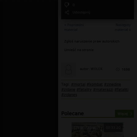
0
Udostępnij
« Poprzedni
Następny
materiał
materiał »
Zgłoś naruszenie praw autorskich
Umieść na stronie
WOLEK
autor:
1698
Tagi:
#mortal
#kombat
#zinedine
#zidane
#fatality
#materazzi
#fataliti
#zidanes
Polecane
Więcej
00:33:20