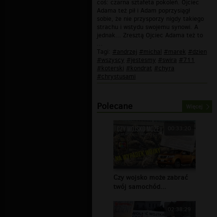
coś: czarna sztafeta pokoleń. Ojciec
Adama też pił i Adam poprzysiągł
sobie, że nie przysporzy nigdy takiego
strachu i wstydu swojemu synowi. A
jednak... Zresztą Ojciec Adama też to
...
Tagi:
#andrzej
#michal
#marek
#dzien
#wszyscy
#jestesmy
#swira
#711
#koterski
#kondrat
#chyra
#chrystusami
Polecane
Więcej
00:33:20
Czy wojsko może zabrać
twój samochód...
02:38:29