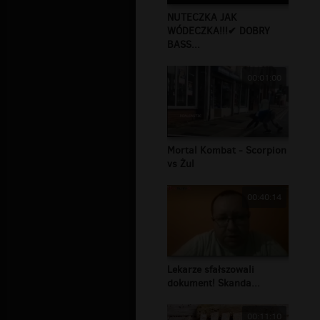
NUTECZKA JAK
WÓDECZKA!!!✔ DOBRY
BASS...
00:01:00
Mortal Kombat - Scorpion
vs Żul
00:40:14
Lekarze sfałszowali
dokument! Skanda...
00:11:10