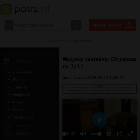
Logowanie
|
Rejestracja
Wszyscy Jesteśmy Chrystusa
ARTYKUŁY
mi 7/11
Ciekawostki
Opublikowany 2009-05-12 01:55:15
Finanse
Internet
Medycyna
Prawo
Sprzęt
Technologia
Odtwarzaj
MUZYKA
ZDJĘCIA
00:00