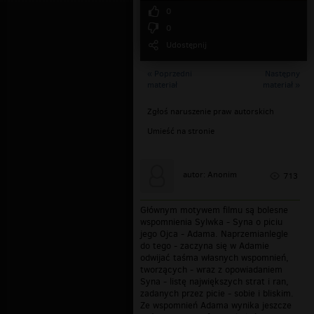
0
0
Udostępnij
« Poprzedni
Następny
materiał
materiał »
Zgłoś naruszenie praw autorskich
Umieść na stronie
autor: Anonim
713
Głównym motywem filmu są bolesne
wspomnienia Sylwka - Syna o piciu
jego Ojca - Adama. Naprzemianlegle
do tego - zaczyna się w Adamie
odwijać taśma własnych wspomnień,
tworzących - wraz z opowiadaniem
Syna - listę największych strat i ran,
zadanych przez picie - sobie i bliskim.
Ze wspomnień Adama wynika jeszcze