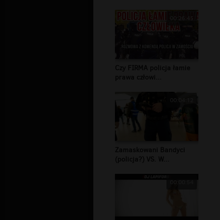
00:26:45
Czy FIRMA policja łamie
prawa człowi...
00:04:12
Zamaskowani Bandyci
(policja?) VS. W...
00:00:54