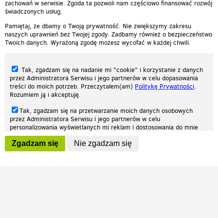
zachowań w serwisie. Zgoda ta pozwoli nam częściowo finansować rozwój
świadczonych usług.
Pamiętaj, że dbamy o Twoją prywatność. Nie zwiększymy zakresu
naszych uprawnień bez Twojej zgody. Zadbamy również o bezpieczeństwo
Twoich danych. Wyrażoną zgodę możesz wycofać w każdej chwili.
Tak, zgadzam się na nadanie mi "cookie" i korzystanie z danych
przez Administratora Serwisu i jego partnerów w celu dopasowania
treści do moich potrzeb. Przeczytałem(am)
Politykę Prywatności
.
Rozumiem ją i akceptuję.
Nasza strona internetowa używa plików cookies (tzw. ciasteczka) w celach
Tak, zgadzam się na przetwarzanie moich danych osobowych
statystycznych, reklamowych oraz funkcjonalnych. Dzięki nim możemy
przez Administratora Serwisu i jego partnerów w celu
indywidualnie dostosować stronę do twoich potrzeb. Każdy może zaakceptować
personalizowania wyświetlanych mi reklam i dostosowania do mnie
pliki cookies albo ma możliwość wyłączenia ich w przeglądarce, dzięki czemu nie
prezentowanych treści marketingowych. Przeczytałem(am)
Politykę
będą zbierane żadne informacje.
Zgadzam się
Nie zgadzam się
Prywatności
. Rozumiem ją i akceptuję.
Zapoznaj się z naszą polityką prywatności
Ok, rozumiem
Wyrażenie powyższych zgód jest dobrowolne i możesz je w dowolnym
momencie wycofać (na podstronie z
ustawieniami prywatności
),
odznaczając wybraną zgodę i klikając przycisk "nie zgadzam się", z
tym, że wycofanie zgody nie będzie miało wpływu na zgodność z
prawem przetwarzania na podstawie zgody, przed jej wycofaniem.