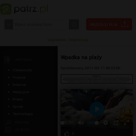
Logowanie
|
Rejestracja
Wpadka na plaży
ARTYKUŁY
Opublikowany 2011-03-11 09:23:00
Ciekawostki
Finanse
Internet
Medycyna
Prawo
Sprzęt
Technologia
Odtwarzaj
MUZYKA
00:00
ZDJĘCIA
0