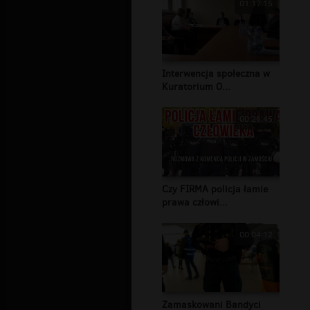
01:17:15
Interwencja społeczna w
Kuratorium O...
00:26:45
Czy FIRMA policja łamie
prawa człowi...
00:04:12
Zamaskowani Bandyci