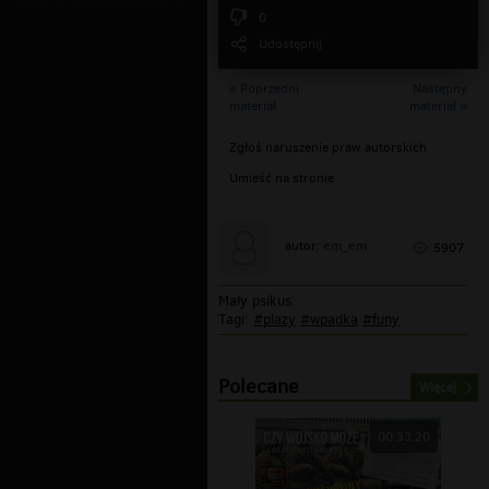
0
Udostępnij
« Poprzedni
Następny
materiał
materiał »
Zgłoś naruszenie praw autorskich
Umieść na stronie
em_em
autor:
5907
Mały psikus.
Tagi:
#plazy
#wpadka
#funy
Polecane
Więcej
00:33:20