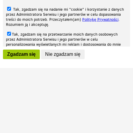
Tak, zgadzam się na nadanie mi "cookie" i korzystanie z danych
przez Administratora Serwisu i jego partnerów w celu dopasowania
treści do moich potrzeb. Przeczytałem(am)
Politykę Prywatności
.
Rozumiem ją i akceptuję.
Nasza strona internetowa używa plików cookies (tzw. ciasteczka) w celach
Tak, zgadzam się na przetwarzanie moich danych osobowych
statystycznych, reklamowych oraz funkcjonalnych. Dzięki nim możemy
przez Administratora Serwisu i jego partnerów w celu
indywidualnie dostosować stronę do twoich potrzeb. Każdy może zaakceptować
personalizowania wyświetlanych mi reklam i dostosowania do mnie
pliki cookies albo ma możliwość wyłączenia ich w przeglądarce, dzięki czemu nie
prezentowanych treści marketingowych. Przeczytałem(am)
Politykę
będą zbierane żadne informacje.
Zgadzam się
Nie zgadzam się
Prywatności
. Rozumiem ją i akceptuję.
Zapoznaj się z naszą polityką prywatności
Ok, rozumiem
Wyrażenie powyższych zgód jest dobrowolne i możesz je w dowolnym
momencie wycofać (na podstronie z
ustawieniami prywatności
),
odznaczając wybraną zgodę i klikając przycisk "nie zgadzam się", z
tym, że wycofanie zgody nie będzie miało wpływu na zgodność z
prawem przetwarzania na podstawie zgody, przed jej wycofaniem.
Patrz.pl
Strona główna
Regulamin
Polityka prywatności