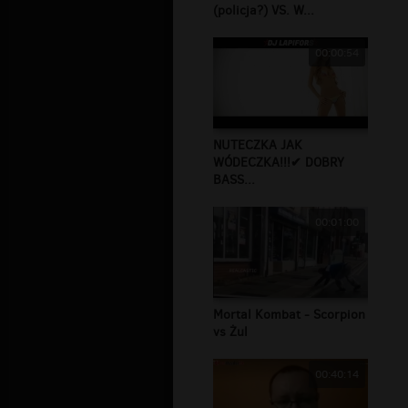
(policja?) VS. W...
00:00:54
NUTECZKA JAK
WÓDECZKA!!!✔ DOBRY
BASS...
00:01:00
Mortal Kombat - Scorpion
vs Żul
00:40:14