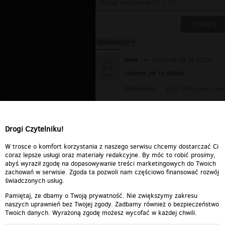
anka
▪
2014-05-22 16:47:24
zalosne jak te debile
Odpowiedz
0
0
Zgłoś treść
Adramelek
▪
2011-03-13
19:54:52
No wyszło im wyszło :)
Drogi Czytelniku!
Odpowiedz
0
0
Zgłoś treść
W trosce o komfort korzystania z naszego serwisu chcemy dostarczać Ci
coraz lepsze usługi oraz materiały redakcyjne. By móc to robić prosimy,
abyś wyraził zgodę na dopasowywanie treści marketingowych do Twoich
zachowań w serwisie. Zgoda ta pozwoli nam częściowo finansować rozwój
świadczonych usług.
Pamiętaj, że dbamy o Twoją prywatność. Nie zwiększymy zakresu
naszych uprawnień bez Twojej zgody. Zadbamy również o bezpieczeństwo
Twoich danych. Wyrażoną zgodę możesz wycofać w każdej chwili.