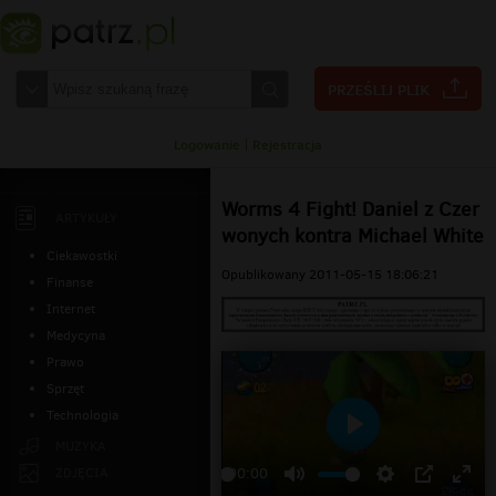
Logowanie
|
Rejestracja
Worms 4 Fight! Daniel z Czer
ARTYKUŁY
wonych kontra Michael White
Ciekawostki
Opublikowany 2011-05-15 18:06:21
Finanse
Internet
Medycyna
Prawo
Sprzęt
Technologia
Odtwarzaj
MUZYKA
ZDJĘCIA
00:00