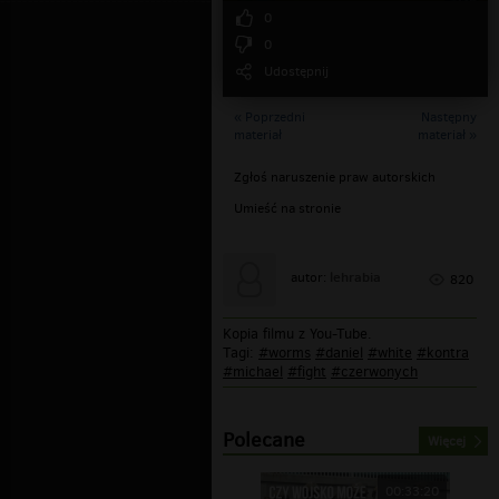
0
0
Udostępnij
« Poprzedni
Następny
materiał
materiał »
Zgłoś naruszenie praw autorskich
Umieść na stronie
lehrabia
autor:
820
Kopia filmu z You-Tube.
Tagi:
#worms
#daniel
#white
#kontra
#michael
#fight
#czerwonych
Polecane
Więcej
00:33:20