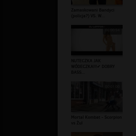
Zamaskowani Bandyci
(policja?) VS. W...
00:00:54
NUTECZKA JAK
WÓDECZKA!!!✔ DOBRY
BASS...
00:01:00
Mortal Kombat - Scorpion
vs Żul