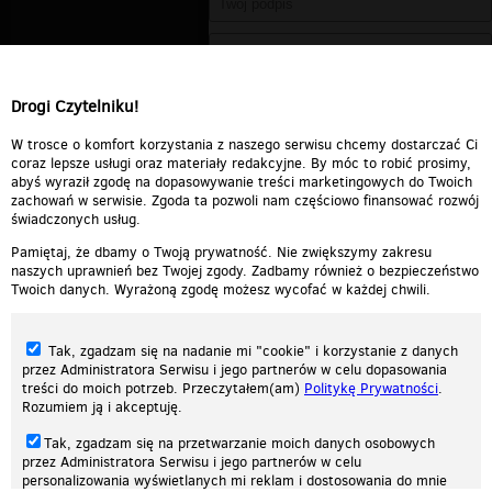
Drogi Czytelniku!
W trosce o komfort korzystania z naszego serwisu chcemy dostarczać Ci
coraz lepsze usługi oraz materiały redakcyjne. By móc to robić prosimy,
abyś wyraził zgodę na dopasowywanie treści marketingowych do Twoich
zachowań w serwisie. Zgoda ta pozwoli nam częściowo finansować rozwój
świadczonych usług.
Pamiętaj, że dbamy o Twoją prywatność. Nie zwiększymy zakresu
naszych uprawnień bez Twojej zgody. Zadbamy również o bezpieczeństwo
Twoich danych. Wyrażoną zgodę możesz wycofać w każdej chwili.
Tak, zgadzam się na nadanie mi "cookie" i korzystanie z danych
przez Administratora Serwisu i jego partnerów w celu dopasowania
treści do moich potrzeb. Przeczytałem(am)
Politykę Prywatności
.
Rozumiem ją i akceptuję.
Nasza strona internetowa używa plików cookies (tzw. ciasteczka) w celach
Tak, zgadzam się na przetwarzanie moich danych osobowych
statystycznych, reklamowych oraz funkcjonalnych. Dzięki nim możemy
przez Administratora Serwisu i jego partnerów w celu
indywidualnie dostosować stronę do twoich potrzeb. Każdy może zaakceptować
personalizowania wyświetlanych mi reklam i dostosowania do mnie