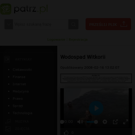
Logowanie
|
Rejestracja
Wodospad Witkorii
ARTYKUŁY
Opublikowany 2008-02-16 13:02:07
Ciekawostki
Finanse
Internet
Medycyna
Prawo
Sprzęt
Technologia
Odtwarzaj
MUZYKA
00:00
ZDJĘCIA
0