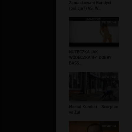
Zamaskowani Bandyci
(policja?) VS. W...
00:00:54
NUTECZKA JAK
WÓDECZKA!!!✔ DOBRY
BASS...
00:01:00
Mortal Kombat - Scorpion
vs Żul
00:40:14