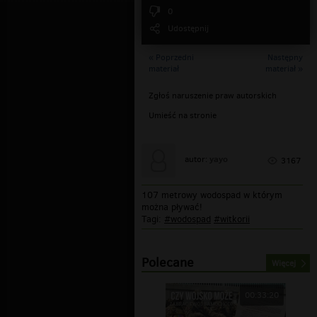
0
Udostępnij
« Poprzedni
Następny
materiał
materiał »
Zgłoś naruszenie praw autorskich
Umieść na stronie
yayo
autor:
3167
107 metrowy wodospad w którym
można pływać!
Tagi:
#wodospad
#witkorii
Polecane
Więcej
00:33:20