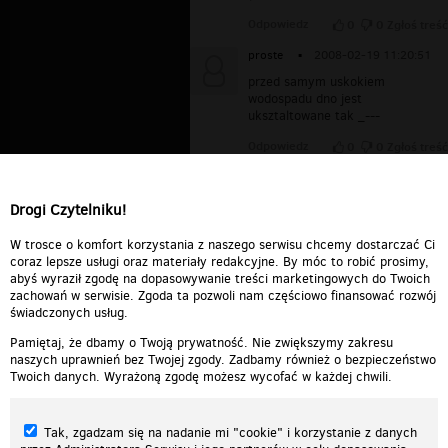
Odpowiedz
0
0
Zgłoś treść
proste
▪
2008-02-19 11:20:51
przed samym uskokiem
wodospadu dno jest
uksztaltowane tak _---
Odpowiedz
0
0
Zgłoś treść
cygan
▪
2008-02-19 00:02:37
i o co biega...?? jak to możliwe?
Drogi Czytelniku!
Odpowiedz
0
0
Zgłoś treść
W trosce o komfort korzystania z naszego serwisu chcemy dostarczać Ci
coraz lepsze usługi oraz materiały redakcyjne. By móc to robić prosimy,
abyś wyraził zgodę na dopasowywanie treści marketingowych do Twoich
zachowań w serwisie. Zgoda ta pozwoli nam częściowo finansować rozwój
świadczonych usług.
Pamiętaj, że dbamy o Twoją prywatność. Nie zwiększymy zakresu
naszych uprawnień bez Twojej zgody. Zadbamy również o bezpieczeństwo
Twoich danych. Wyrażoną zgodę możesz wycofać w każdej chwili.
Tak, zgadzam się na nadanie mi "cookie" i korzystanie z danych