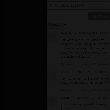
Dadoch
▪
2009-03-27 21:33:06
Jak widzicie 1:13 ta koleśiuwa
podpiera sie na specjalnej zaporze
co ona scionga na dol i oni nie
spadnom woda sie podwyrza bo
jest głęboka i spada.
Odpowiedz
0
0
Zgłoś treść
yoshie
▪
2008-02-19 17:50:11
czyli ze co tam taki wysoki uskok
jest ze wogole prad nie sciaga ???
Odpowiedz
0
0
Zgłoś treść
proste
▪
2008-02-19 11:21:58
lol sory ale nie wyszedl ukosnik
|__---