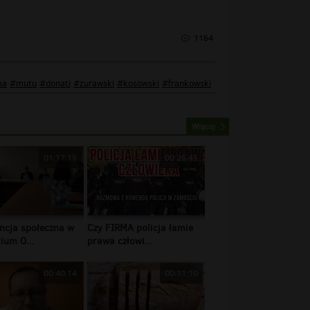
1164
ma
#mutu
#donati
#zurawski
#kosowski
#frankowski
Więcej
01:17:15
00:26:45
ncja społeczna w
Czy FIRMA policja łamie
ium O...
prawa człowi...
00:40:14
00:11:10