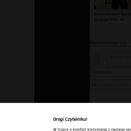
Zamaskowani Band
(policja?) VS. W...
Komentarze (0)
Drogi Czytelniku!
W trosce o komfort korzystania z naszego ser