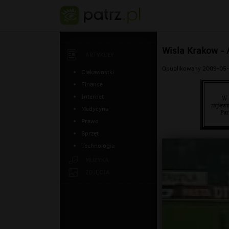
Wisla Krakow -
ARTYKUŁY
Opublikowany 2009-05-
Ciekawostki
Finanse
Internet
Medycyna
Prawo
Sprzęt
Technologia
MUZYKA
ZDJĘCIA