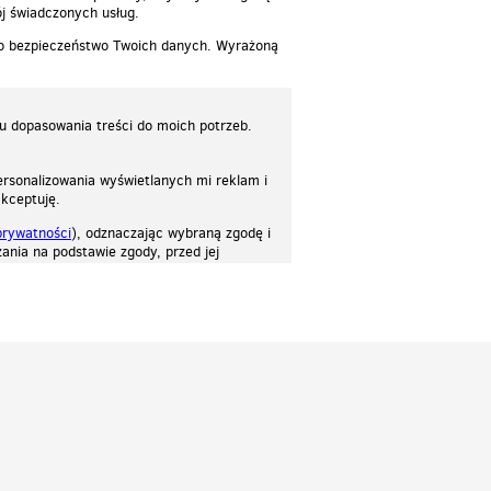
j świadczonych usług.
 o bezpieczeństwo Twoich danych. Wyrażoną
lu dopasowania treści do moich potrzeb.
rsonalizowania wyświetlanych mi reklam i
akceptuję.
prywatności
), odznaczając wybraną zgodę i
ania na podstawie zgody, przed jej
osować stronę do twoich potrzeb. Każdy może zaakceptować pliki cookies albo ma
cje.