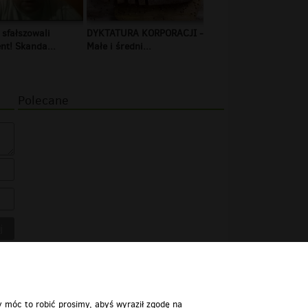
 sfałszowali
DYKTATURA KORPORACJI -
t! Skanda...
Małe i średni...
Polecane
y móc to robić prosimy, abyś wyraził zgodę na