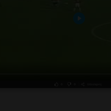
Odtwarzaj
0
0
Udostępnij