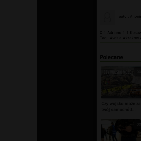
autor: Anon
0:1 Adriano 1:1 Kosow
Tagi:
#wisla
#krakow
Polecane
00
Czy wojsko może za
twój samochód...
00