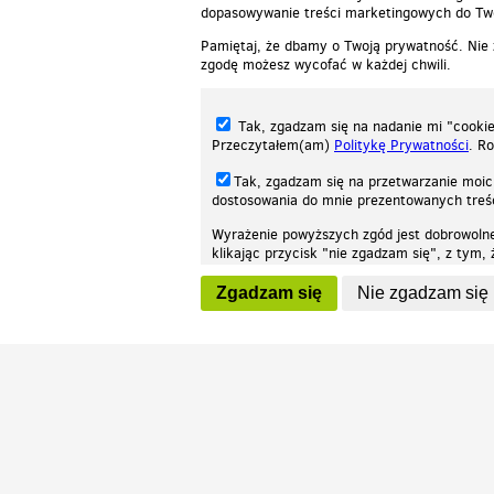
dopasowywanie treści marketingowych do Two
Pamiętaj, że dbamy o Twoją prywatność. Nie
zgodę możesz wycofać w każdej chwili.
Tak, zgadzam się na nadanie mi "cookie"
Przeczytałem(am)
Politykę Prywatności
. R
Tak, zgadzam się na przetwarzanie moic
dostosowania do mnie prezentowanych tre
Wyrażenie powyższych zgód jest dobrowoln
klikając przycisk "nie zgadzam się", z tym
Nasza strona internetowa używa plików cookies (tzw. ciasteczka) w celach stat
wycofaniem.
moż
Zgadzam się
Nie zgadzam się