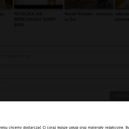
yci
NUTECZKA JAK
Mortal Kombat - Scorpion
Lekarze
WÓDECZKA!!!✔ DOBRY
vs Żul
dokumen
BASS...
wisu chcemy dostarczać Ci coraz lepsze usługi oraz materiały redakcyjne. B