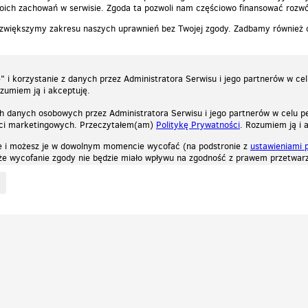
ich zachowań w serwisie. Zgoda ta pozwoli nam częściowo finansować rozwó
 zwiększymy zakresu naszych uprawnień bez Twojej zgody. Zadbamy również
 i korzystanie z danych przez Administratora Serwisu i jego partnerów w ce
ozumiem ją i akceptuję.
h danych osobowych przez Administratora Serwisu i jego partnerów w celu pe
ści marketingowych. Przeczytałem(am)
Politykę Prywatności
. Rozumiem ją i 
e i możesz je w dowolnym momencie wycofać (na podstronie z
ustawieniami 
, że wycofanie zgody nie będzie miało wpływu na zgodność z prawem przetwarz
ystycznych, reklamowych oraz funkcjonalnych. Dzięki nim możemy indywidualnie dost
liwość wyłączenia ich w przeglądarce, dzięki czemu nie będą zbierane żadne informa
Zapoznaj się z naszą polityką prywatności
Ok, rozumiem