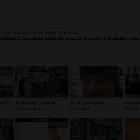
im
ski 2:1 Zurawski 3:1 Zurawski 4:1 Dubicki
#gwiazda
#pilka
#nozna
#biala
#ac
#bramka
#ts
#uefa
#gol
#bramki
#par
:33:20
02:38:29
00:01:38
brać
Bydgoszcz - Uwolnić
Jak nie podrywać
Interwe
więźnia politycz...
dziołchów
Kurator
:04:12
00:00:54
00:01:00