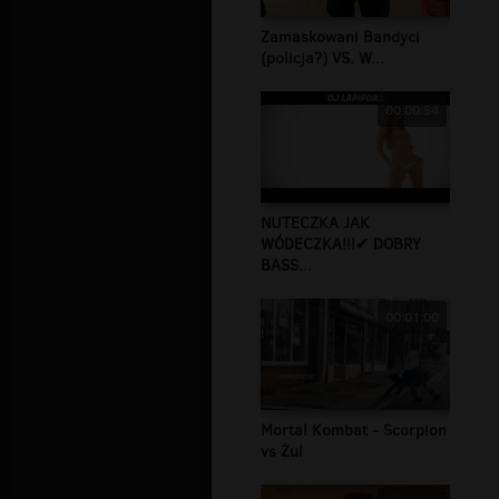
Zamaskowani Bandyci
(policja?) VS. W...
00:00:54
NUTECZKA JAK
WÓDECZKA!!!✔ DOBRY
BASS...
00:01:00
Mortal Kombat - Scorpion
vs Żul