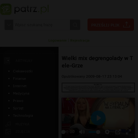
Logowanie
|
Rejestracja
Wielki mix degrengolady w T
ARTYKUŁY
ele-Grze
Ciekawostki
Opublikowany 2009-08-17 23:13:04
Finanse
Internet
Medycyna
Prawo
Sprzęt
Technologia
Odtwarzaj
MUZYKA
ZDJĘCIA
00:00