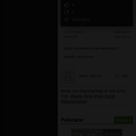
0
0
Udostępnij
« Poprzedni
Następny
materiał
materiał »
Zgłoś naruszenie praw autorskich
Umieść na stronie
jegoda
autor:
1301
Wielki mix degrengolady w Tele-Grze
Tagi:
#wielki
#mix
#tele
#grze
#degrengolady
Polecane
Więcej
00:33:20