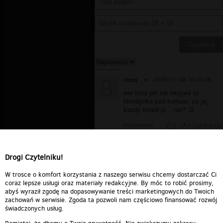
bbqq
▪
2009-11-08 16:00:48
wie ktos jak sie nazywa ta
blondynka pod koniuec co jej
kazdy mówił pi....nie? ;D
Odpowiedz
0
0
Zgłoś treść
fres
▪
2009-08-25 05:59:07
Niezła jazda
Drogi Czytelniku!
Odpowiedz
0
0
Zgłoś treść
W trosce o komfort korzystania z naszego serwisu chcemy dostarczać Ci
coraz lepsze usługi oraz materiały redakcyjne. By móc to robić prosimy,
abyś wyraził zgodę na dopasowywanie treści marketingowych do Twoich
zachowań w serwisie. Zgoda ta pozwoli nam częściowo finansować rozwój
świadczonych usług.