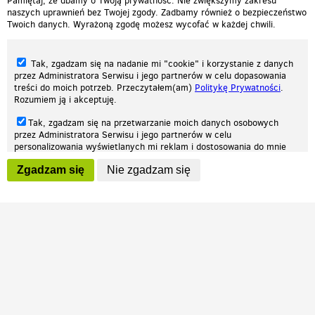
Pamiętaj, że dbamy o Twoją prywatność. Nie zwiększymy zakresu
naszych uprawnień bez Twojej zgody. Zadbamy również o bezpieczeństwo
Twoich danych. Wyrażoną zgodę możesz wycofać w każdej chwili.
Tak, zgadzam się na nadanie mi "cookie" i korzystanie z danych
przez Administratora Serwisu i jego partnerów w celu dopasowania
treści do moich potrzeb. Przeczytałem(am)
Politykę Prywatności
.
Rozumiem ją i akceptuję.
Nasza strona internetowa używa plików cookies (tzw. ciasteczka) w celach
Tak, zgadzam się na przetwarzanie moich danych osobowych
statystycznych, reklamowych oraz funkcjonalnych. Dzięki nim możemy
przez Administratora Serwisu i jego partnerów w celu
indywidualnie dostosować stronę do twoich potrzeb. Każdy może zaakceptować
personalizowania wyświetlanych mi reklam i dostosowania do mnie
pliki cookies albo ma możliwość wyłączenia ich w przeglądarce, dzięki czemu nie
prezentowanych treści marketingowych. Przeczytałem(am)
Politykę
będą zbierane żadne informacje.
Zgadzam się
Nie zgadzam się
Prywatności
. Rozumiem ją i akceptuję.
Zapoznaj się z naszą polityką prywatności
Ok, rozumiem
Wyrażenie powyższych zgód jest dobrowolne i możesz je w dowolnym
momencie wycofać (na podstronie z
ustawieniami prywatności
),
odznaczając wybraną zgodę i klikając przycisk "nie zgadzam się", z
tym, że wycofanie zgody nie będzie miało wpływu na zgodność z
prawem przetwarzania na podstawie zgody, przed jej wycofaniem.
Patrz.pl