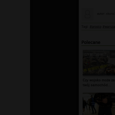
skura
autor:
Tagi:
#prosto
#warsz
Polecane
00
Czy wojsko może za
twój samochód...
00