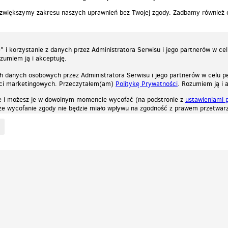
 zwiększymy zakresu naszych uprawnień bez Twojej zgody. Zadbamy również
 i korzystanie z danych przez Administratora Serwisu i jego partnerów w ce
ozumiem ją i akceptuję.
h danych osobowych przez Administratora Serwisu i jego partnerów w celu pe
ści marketingowych. Przeczytałem(am)
Politykę Prywatności
. Rozumiem ją i 
e i możesz je w dowolnym momencie wycofać (na podstronie z
ustawieniami 
, że wycofanie zgody nie będzie miało wpływu na zgodność z prawem przetwarz
ystycznych, reklamowych oraz funkcjonalnych. Dzięki nim możemy indywidualnie dost
liwość wyłączenia ich w przeglądarce, dzięki czemu nie będą zbierane żadne informa
Zapoznaj się z naszą polityką prywatności
Ok, rozumiem