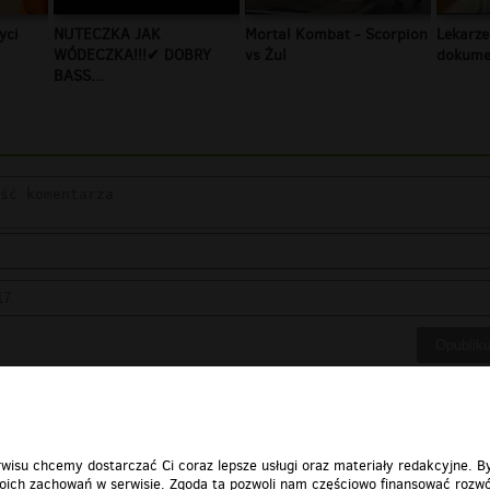
yci
NUTECZKA JAK
Mortal Kombat - Scorpion
Lekarze
WÓDECZKA!!!✔ DOBRY
vs Żul
dokumen
BASS...
wisu chcemy dostarczać Ci coraz lepsze usługi oraz materiały redakcyjne. B
ich zachowań w serwisie. Zgoda ta pozwoli nam częściowo finansować rozwó