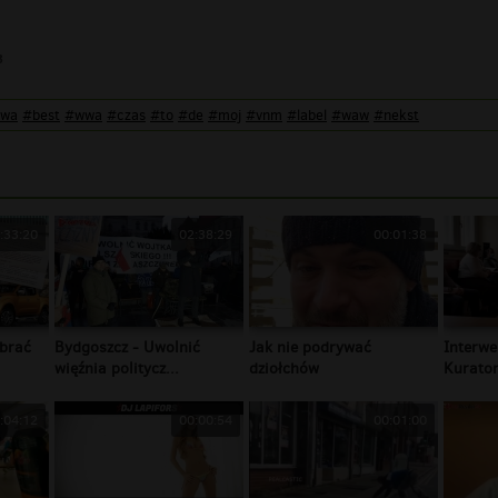
3
awa
#best
#wwa
#czas
#to
#de
#moj
#vnm
#label
#waw
#nekst
:33:20
02:38:29
00:01:38
brać
Bydgoszcz - Uwolnić
Jak nie podrywać
Interwe
więźnia politycz...
dziołchów
Kurator
:04:12
00:00:54
00:01:00