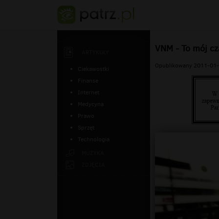
VNM - To mój cz
ARTYKUŁY
Opublikowany 2011-01-
Ciekawostki
Finanse
Internet
Medycyna
Prawo
Sprzęt
Technologia
MUZYKA
ZDJĘCIA