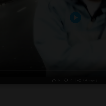
Odtwarzaj
0
0
Udostępnij