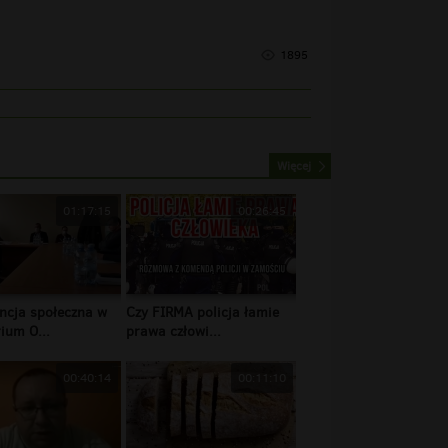
1895
Więcej
01:17:15
00:26:45
ncja społeczna w
Czy FIRMA policja łamie
ium O...
prawa człowi...
00:40:14
00:11:10