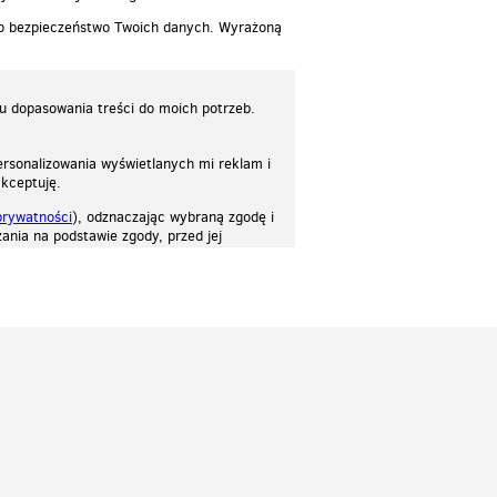
 o bezpieczeństwo Twoich danych. Wyrażoną
lu dopasowania treści do moich potrzeb.
rsonalizowania wyświetlanych mi reklam i
akceptuję.
prywatności
), odznaczając wybraną zgodę i
ania na podstawie zgody, przed jej
osować stronę do twoich potrzeb. Każdy może zaakceptować pliki cookies albo ma
cje.
Patrz.pl