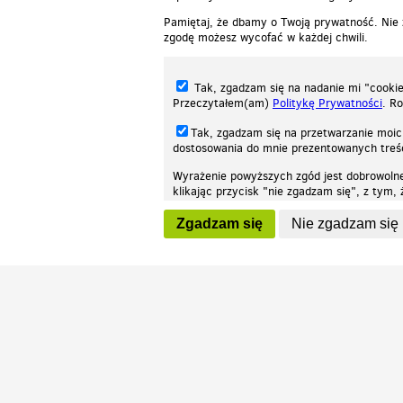
Pamiętaj, że dbamy o Twoją prywatność. Nie
zgodę możesz wycofać w każdej chwili.
Tak, zgadzam się na nadanie mi "cookie"
Przeczytałem(am)
Politykę Prywatności
. R
Tak, zgadzam się na przetwarzanie moic
dostosowania do mnie prezentowanych tre
Wyrażenie powyższych zgód jest dobrowoln
klikając przycisk "nie zgadzam się", z tym
Nasza strona internetowa używa plików cookies (tzw. ciasteczka) w celach stat
wycofaniem.
moż
Zgadzam się
Nie zgadzam się