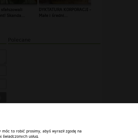
 sfałszowali
DYKTATURA KORPORACJI -
t! Skanda...
Małe i średni...
Polecane
y móc to robić prosimy, abyś wyraził zgodę na
j świadczonych usług.