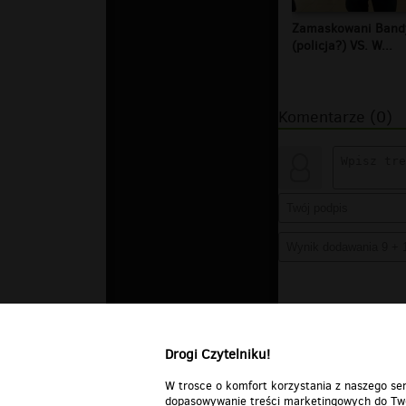
Zamaskowani Band
(policja?) VS. W...
Komentarze (0)
Drogi Czytelniku!
W trosce o komfort korzystania z naszego ser
dopasowywanie treści marketingowych do Two