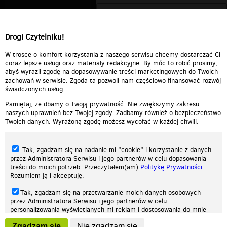
Drogi Czytelniku!
W trosce o komfort korzystania z naszego serwisu chcemy dostarczać Ci
coraz lepsze usługi oraz materiały redakcyjne. By móc to robić prosimy,
abyś wyraził zgodę na dopasowywanie treści marketingowych do Twoich
zachowań w serwisie. Zgoda ta pozwoli nam częściowo finansować rozwój
świadczonych usług.
Pamiętaj, że dbamy o Twoją prywatność. Nie zwiększymy zakresu
naszych uprawnień bez Twojej zgody. Zadbamy również o bezpieczeństwo
Twoich danych. Wyrażoną zgodę możesz wycofać w każdej chwili.
Tak, zgadzam się na nadanie mi "cookie" i korzystanie z danych
przez Administratora Serwisu i jego partnerów w celu dopasowania
treści do moich potrzeb. Przeczytałem(am)
Politykę Prywatności
.
Rozumiem ją i akceptuję.
Nasza strona internetowa używa plików cookies (tzw. ciasteczka) w celach
Tak, zgadzam się na przetwarzanie moich danych osobowych
statystycznych, reklamowych oraz funkcjonalnych. Dzięki nim możemy
przez Administratora Serwisu i jego partnerów w celu
indywidualnie dostosować stronę do twoich potrzeb. Każdy może zaakceptować
personalizowania wyświetlanych mi reklam i dostosowania do mnie
pliki cookies albo ma możliwość wyłączenia ich w przeglądarce, dzięki czemu nie
prezentowanych treści marketingowych. Przeczytałem(am)
Politykę
będą zbierane żadne informacje.
Zgadzam się
Nie zgadzam się
Prywatności
. Rozumiem ją i akceptuję.