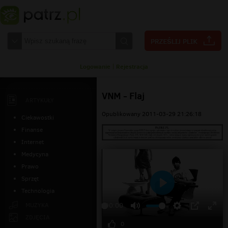
Logowanie
|
Rejestracja
VNM - Flaj
ARTYKUŁY
Opublikowany 2011-03-29 21:26:18
Ciekawostki
Finanse
Internet
Medycyna
Prawo
Sprzęt
Technologia
Odtwarzaj
MUZYKA
00:00
ZDJĘCIA
0