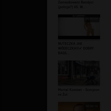
Zamaskowani Bandyci
(policja?) VS. W...
00:00:54
NUTECZKA JAK
WÓDECZKA!!!✔ DOBRY
BASS...
00:01:00
Mortal Kombat - Scorpion
vs Żul
00:40:14