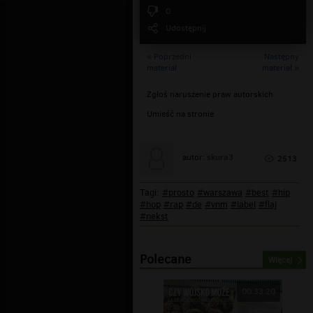
0
Udostępnij
« Poprzedni
Następny
materiał
materiał »
Zgłoś naruszenie praw autorskich
Umieść na stronie
skura3
autor:
2513
Tagi:
#prosto
#warszawa
#best
#hip
#hop
#rap
#de
#vnm
#label
#flaj
#nekst
Polecane
Więcej
00:33:20